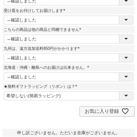
必
須
受け皿をお付けしてお届けします
)
(
必
須
こちらの商品は他の商品と同梱できません
)
(
必
須
九州は、遠方追加送料850円がかかります
)
(
必
須
北海道・沖縄・離島へのお届けは出来ません。
)
(
必
須
★無料ギフトラッピング（リボン）は？
)
(
必
須
)
お気に入り登録
申し訳ございません。ただいま在庫がございません。