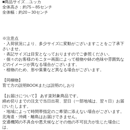
■商品サイズ…ユッカ
全体高さ：約75～85センチ
全体幅：約20～30センチ
※注意点
・入荷状況により、多少サイズに変動がございますことをご了承下
さいませ。
・表記サイズは目安となっておりますのでご参照ください。
・個々のお客様のモニター画面によって植物や鉢の色味や雰囲気な
どのイメージが異なる場合がございます。
・植物のため、形や葉量など異なる場合がございます。
【同梱物】
育て方の説明BOOKまたは説明のしおり
【お届けについて】 あす楽対象商品です。
締め切りまでの注文で当日出荷、翌日（一部地域は、翌々日）お届
けいたします。
・地域によって時間帯指定のご希望に添えない場合がございます。
北海道・沖縄・離島はお届けできません。
交通機関の不具合や悪天候などその他の不可抗力が生じた場合に
は、