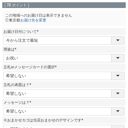
[
72
ポイント ]
この地域へのお届け日は表示できません
東京都
お届け先を変更
お届け日付について
(
必
須
用途は
)
(
必
須
立札orメッセージカードの選択
)
(
必
須
立札の表題は？
)
(
必
須
メッセージは？
)
(
必
須
※おまかせカゴは当店おまかせのデザインです
)
(