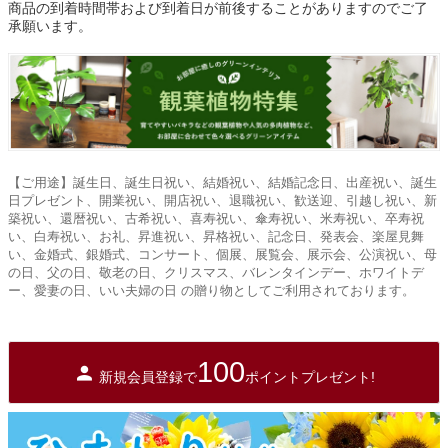
商品の到着時間帯および到着日が前後することがありますのでご了
承願います。
【ご用途】誕生日、誕生日祝い、結婚祝い、結婚記念日、出産祝い、誕生
日プレゼント、開業祝い、開店祝い、退職祝い、歓送迎、引越し祝い、新
築祝い、還暦祝い、古希祝い、喜寿祝い、傘寿祝い、米寿祝い、卒寿祝
い、白寿祝い、お礼、昇進祝い、昇格祝い、記念日、発表会、楽屋見舞
い、金婚式、銀婚式、コンサート、個展、展覧会、展示会、公演祝い、母
の日、父の日、敬老の日、クリスマス、バレンタインデー、ホワイトデ
ー、愛妻の日、いい夫婦の日 の贈り物としてご利用されております。
100
新規会員登録で
ポイントプレゼント!