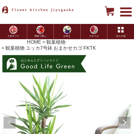
用途で選ぶ
お供え
スタイル
法人の花
人気ギフト
HOME
観葉植物
観葉植物 ユッカ7号鉢 おまかせカゴ FKTK