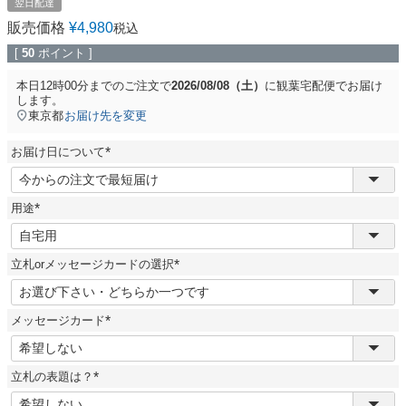
翌日配達
販売価格
¥
4,980
税込
[
50
ポイント ]
本日
12時00分
までのご注文で
2026/08/08（土）
に
観葉宅配便
でお届け
します。
東京都
お届け先を変更
お届け日について
(
必
須
用途
)
(
必
須
立札orメッセージカードの選択
)
(
必
須
メッセージカード
)
(
必
須
立札の表題は？
)
(