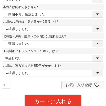
必
須
本商品は同梱できません
)
(
必
須
九州のお届けは、発送日から2日後です
)
(
必
須
北海道・沖縄・離島へのお届けは出来ません
)
(
必
須
★無料ギフトラッピング（リボン）は？
)
(
必
須
九州は、遠方追加送料850円がかかります
)
(
必
須
)
お気に入り登録
カートに入れる