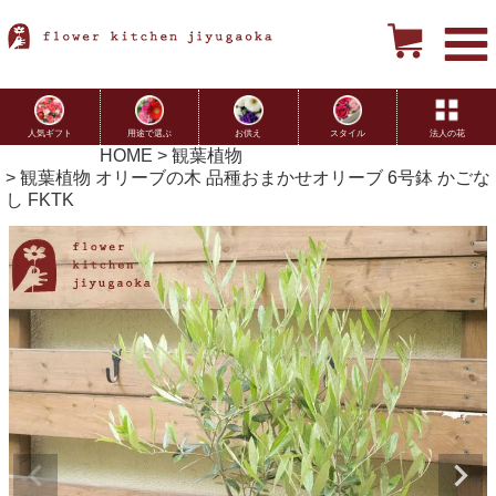
用途で選ぶ
お供え
スタイル
法人の花
人気ギフト
HOME
観葉植物
観葉植物 オリーブの木 品種おまかせオリーブ 6号鉢 かごな
し FKTK