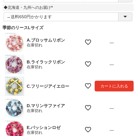
須
◆北海道・九州へのお届け
)
(
必
須
季節のリースLサイズ
)
A.ブロッサムリボン
—
在庫切れ
B.ライラックリボン
—
在庫切れ
C.フリージアイエロー
カートに入れる
D.マリンサファイア
—
在庫切れ
E.パッションロゼ
—
在庫切れ