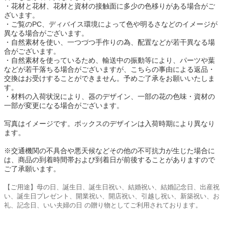
・花材と花材、花材と資材の接触面に多少の色移りがある場合がご
ざいます。
・ご覧のPC、ディバイス環境によって色や明るさなどのイメージが
異なる場合がございます。
・自然素材を使い、一つづつ手作りの為、配置などが若干異なる場
合がございます。
・自然素材を使っているため、輸送中の振動等により、パーツや葉
などが若干落ちる場合がございますが、こちらの事由による返品・
交換はお受けすることができません。予めご了承をお願いいたしま
す。
・材料の入荷状況により、器のデザイン、一部の花の色味・資材の
一部が変更になる場合がございます。
写真はイメージです。ボックスのデザインは入荷時期により異なり
ます。
※交通機関の不具合や悪天候などその他の不可抗力が生じた場合に
は、商品の到着時間帯および到着日が前後することがありますので
ご了承願います。
【ご用途】母の日、誕生日、誕生日祝い、結婚祝い、結婚記念日、出産祝
い、誕生日プレゼント、開業祝い、開店祝い、引越し祝い、新築祝い、お
礼、記念日、いい夫婦の日 の贈り物としてご利用されております。