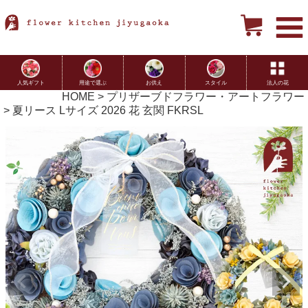
用途で選ぶ
お供え
スタイル
法人の花
人気ギフト
HOME
プリザーブドフラワー・アートフラワー
夏リース Lサイズ 2026 花 玄関 FKRSL