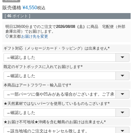
販売価格
¥
4,550
税込
[
46
ポイント ]
明日
12時00分
までのご注文で
2026/08/08（土）
に
商品 宅配便（外部
倉庫出荷）
でお届けします。
東京都
お届け先を変更
ギフト対応（メッセージカード・ラッピング）は出来ません
(
必
須
既定のギフトボックスに入れてお届けします
)
(
必
須
本商品はアートフラワー・輸入品です
)
(
必
須
★天然素材ではないパーツを使用しているものもございます
)
(
必
須
★お届け不可地域★沖縄を含む離島のお届けは出来ません
)
(
必