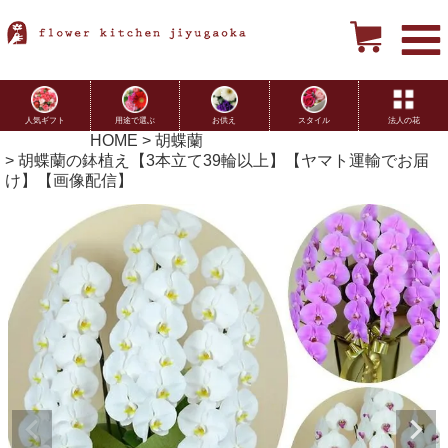
用途で選ぶ
お供え
スタイル
法人の花
人気ギフト
HOME
胡蝶蘭
胡蝶蘭の鉢植え【3本立て39輪以上】【ヤマト運輸でお届
け】【画像配信】