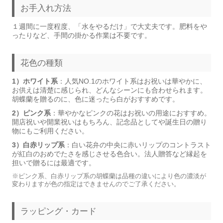
お手入れ方法
１週間に一度程度、「水をやるだけ」で大丈夫です。肥料をや
ったりなど、手間の掛かる作業は不要です。
花色の種類
1）ホワイト系
：人気NO.1のホワイト系はお祝いは華やかに、
お供えは清楚に感じられ、どんなシーンにも合わせられます。
胡蝶蘭を贈るのに、色に迷ったら白がおすすめです。
2）ピンク系
：華やかなピンクの花はお祝いの用途におすすめ。
開店祝いや開業祝いはもちろん、記念品としてや誕生日の贈り
物にもご利用ください。
3）白赤リップ系
：白い花弁の中央に赤いリップのコントラスト
が紅白のおめでたさを感じさせる色合い。法人贈答など縁起を
担いで贈るには最適です。
※ピンク系、白赤リップ系の胡蝶蘭は品種の違いにより色の濃淡が
変わりますが色の指定はできませんのでご了承ください。
ラッピング・カード