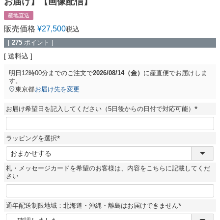
お届け】【画像配信】
産地直送
販売価格
¥
27,500
税込
[
275
ポイント ]
送料込
明日
12時00分
までのご注文で
2026/08/14（金）
に
産直便
でお届けしま
す。
東京都
お届け先を変更
お届け希望日を記入してください（5日後からの日付で対応可能）
(
必
須
ラッピングを選択
)
(
必
須
札・メッセージカードを希望のお客様は、内容をこちらに記載してくだ
)
さい
通年配送制限地域：北海道・沖縄・離島はお届けできません
(