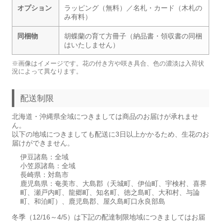
オプション
ラッピング（無料）／名札・カード（木札の
み有料）
同梱物
胡蝶蘭の育て方冊子（納品書・領収書の同梱
はいたしません）
※画像はイメージです。花の付き方や咲き具合、色の濃淡は入荷状
況によって異なります。
配送制限
北海道・沖縄県全域につきましては商品のお届けが承れませ
ん。
以下の地域につきましても配送に3日以上かかるため、生花のお
届けができません。
伊豆諸島：全域
小笠原諸島：全域
長崎県：対島市
鹿児島県：奄美市、大島郡（天城町、伊仙町、宇検村、喜界
町、瀬戸内町、龍郷町、知名町、徳之島町、大和村、与論
町、和泊町）、鹿児島郡、屋久島町口永良部島
冬季（12/16～4/5）は下記の配達制限地域につきましてはお届