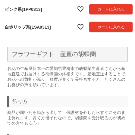
ピンク系[1PP0313]
カートに入れる
白赤リップ系[1SA0313]
カートに入れる
フラワーギフト｜産直の胡蝶蘭
お花の生産量日本一の愛知県豊橋市の胡蝶蘭生産者さんから産
地直送でお届けする胡蝶蘭の鉢植えです。産地直送することで
お花への負担が減り、鮮度が良くて長持ちすると、たくさんの
お喜びの声を頂いています。
飾り方
商品が届いたら箱から出して、保護材を外したらすぐにそのま
ま飾れます。育て方冊子付なので、胡蝶蘭を受け取るのが初め
ての方でも安心！