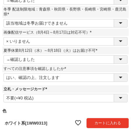
必
須
冬季 配送制限地域：青森県・秋田県・長野県・長崎県・宮崎県・鹿児島
)
県
(
必
須
画像配信サービス（8月4日～8月17日は対応不可）
)
(
必
須
夏季休業8月12日（水）～8月18日（火）はお届け不可
)
(
必
須
すべての注意事項を確認しましたか
)
(
必
須
)
立札・メッセージカード
(
必
須
)
色
ホワイト系[1WW0313]
カートに入れる