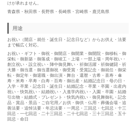
けが承れません。
青森県・秋田県・長野県・長崎県・宮崎県・鹿児島県
用途
お祝い（開店・就任・誕生日・記念日など）からお供え・法要
まで幅広く対応。
お祝い・ギフト・御祝・御開店・御開業・御開院・御移転・御
栄転・御新築・御落成・御竣工・上場・一部上場・周年祝い・
創立祝い・設立祝い・陣中御見舞い・祈御活躍・祈御健闘・祈
大勝・御当選・御当選御祝・御受賞・受賞記念・御就任・御栄
転・御定年・御退職・御出演・舞台・還暦・古希・喜寿・傘
寿・米寿・卒寿・白寿・百寿・御出産・結婚記念日・母の日・
入学・卒業・記念日・誕生日・結婚記念・卒業・卒園・出産内
祝い・快気祝い・結婚祝い・入進学内祝い・入園・卒園・結婚
引出物・結婚式・プレゼント・快気内祝い・御見舞御礼・記念
品・賞品・景品・ご自宅用／お供・御供・仏用・葬儀会場・追
善法要・追悼法要・年忌法要・一周忌・三回忌・七回忌・十三
回忌・一七回忌・二十三回忌・二十七回忌・三十三回忌・五十
回忌・命日