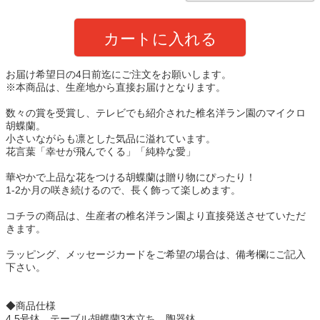
カートに入れる
お届け希望日の4日前迄にご注文をお願いします。
※本商品は、生産地から直接お届けとなります。
数々の賞を受賞し、テレビでも紹介された椎名洋ラン園のマイクロ
胡蝶蘭。
小さいながらも凛とした気品に溢れています。
花言葉「幸せが飛んでくる」「純粋な愛」
華やかで上品な花をつける胡蝶蘭は贈り物にぴったり！
1-2か月の咲き続けるので、長く飾って楽しめます。
コチラの商品は、生産者の椎名洋ラン園より直接発送させていただ
きます。
ラッピング、メッセージカードをご希望の場合は、備考欄にご記入
下さい。
◆商品仕様
4.5号鉢、テーブル胡蝶蘭3本立ち、陶器鉢