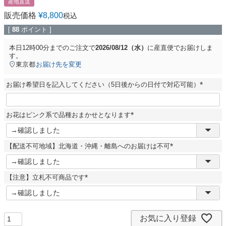
産地直送
販売価格
¥
8,800
税込
[
88
ポイント ]
本日
12時00分
までのご注文で
2026/08/12（水）
に
産直便
でお届けしま
す。
東京都
お届け先を変更
お届け希望日を記入してください（5日後からの日付で対応可能）
(
必
須
お花はピンク系で品種おまかせとなります
)
(
必
須
【配送不可地域】北海道・沖縄・離島へのお届けは不可
)
(
必
須
【注意】立札不可商品です
)
(
必
須
)
お気に入り登録