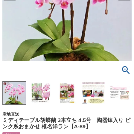
産地直送
ミディテーブル胡蝶蘭 3本立ち 4.5号 陶器鉢入り ピ
ンク系おまかせ 椎名洋ラン【A-89】