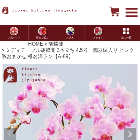
用途で選ぶ
お供え
スタイル
法人の花
人気ギフト
HOME
胡蝶蘭
ミディテーブル胡蝶蘭 3本立ち 4.5号 陶器鉢入り ピンク
系おまかせ 椎名洋ラン【A-89】