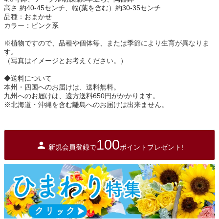
高さ 約40-45センチ、幅(葉を含む）約30-35センチ
品種：おまかせ
カラー：ピンク系
※植物ですので、品種や個体毎、または季節により生育が異なりま
す。
（写真はイメージとお考えください。）
◆送料について
本州・四国へのお届けは、送料無料。
九州へのお届けは、遠方送料650円がかかります。
※北海道・沖縄を含む離島へのお届けは出来ません。
100
新規会員登録で
ポイントプレゼント!