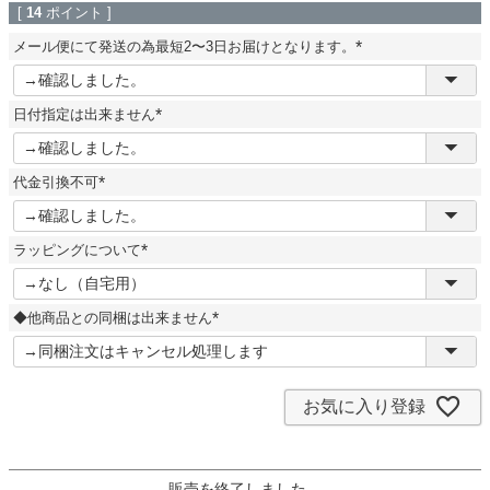
[
14
ポイント ]
メール便にて発送の為最短2〜3日お届けとなります。
(
必
須
日付指定は出来ません
)
(
必
須
代金引換不可
)
(
必
須
ラッピングについて
)
(
必
須
◆他商品との同梱は出来ません
)
(
必
須
)
お気に入り登録
販売を終了しました。