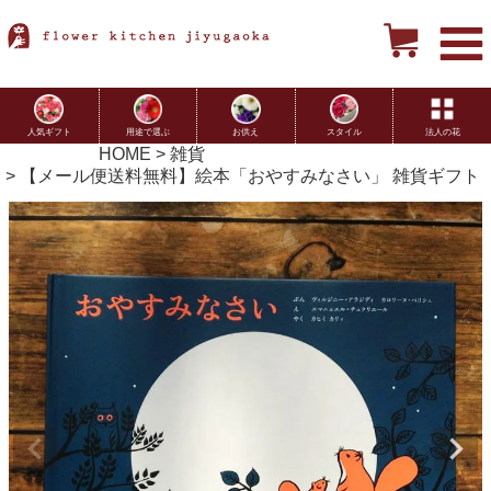
用途で選ぶ
お供え
スタイル
法人の花
人気ギフト
HOME
雑貨
【メール便送料無料】絵本「おやすみなさい」 雑貨ギフト