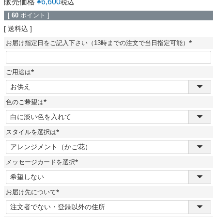
販売価格
¥
6,600
税込
[
60
ポイント ]
送料込
お届け指定日をご記入下さい（13時までの注文で当日指定可能）
(
必
須
ご用途は
)
(
必
須
色のご希望は
)
(
必
須
スタイルを選択は
)
(
必
須
メッセージカードを選択
)
(
必
須
お届け先について
)
(
必
須