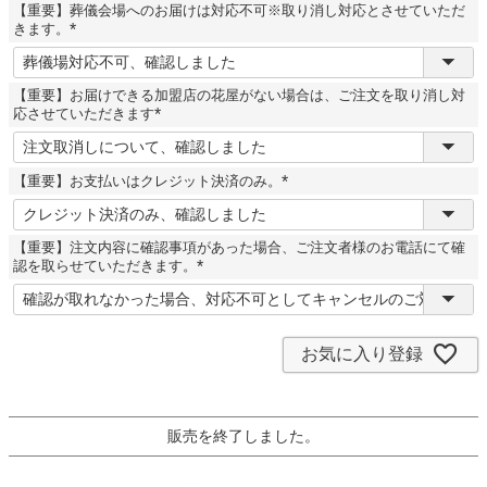
【重要】葬儀会場へのお届けは対応不可※取り消し対応とさせていただ
)
きます。
(
必
須
【重要】お届けできる加盟店の花屋がない場合は、ご注文を取り消し対
)
応させていただきます
(
必
須
【重要】お支払いはクレジット決済のみ。
)
(
必
須
【重要】注文内容に確認事項があった場合、ご注文者様のお電話にて確
)
認を取らせていただきます。
(
必
須
)
お気に入り登録
販売を終了しました。