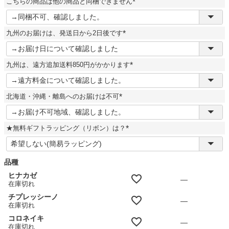
こちらの商品は他の商品と同梱できません
)
(
必
須
九州のお届けは、発送日から2日後です
)
(
必
須
九州は、遠方追加送料850円がかかります
)
(
必
須
北海道・沖縄・離島へのお届けは不可
)
(
必
須
★無料ギフトラッピング（リボン）は？
)
(
必
須
品種
)
ヒナカゼ
—
在庫切れ
チプレッシーノ
—
在庫切れ
コロネイキ
—
在庫切れ