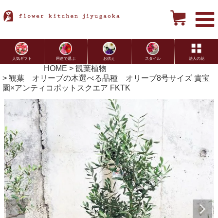
用途で選ぶ
お供え
スタイル
法人の花
人気ギフト
HOME
観葉植物
観葉 オリーブの木選べる品種 オリーブ8号サイズ 貴宝
園×アンティコポットスクエア FKTK