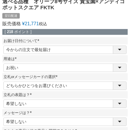
選べる品種 オリーブ8号サイズ 貴宝園×アンティコ
ポットスクエア FKTK
翌日配達
販売価格
¥
21,771
税込
[
218
ポイント ]
お届け日付について
(
必
須
用途は
)
(
必
須
立札orメッセージカードの選択
)
(
必
須
立札の表題は？
)
(
必
須
メッセージは？
)
(
必
須