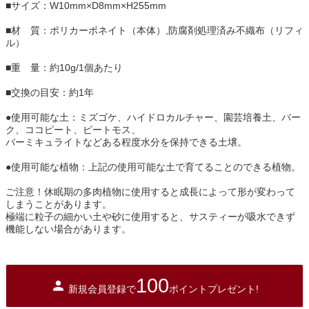
■サイズ：W10mm×D8mm×H255mm
■材 質：ポリカーボネイト（本体）,防腐剤処理済み不織布（リフィ
ル）
■重 量：約10g/1個あたり
■交換の目安：約1年
●使用可能な土：ミズゴケ、ハイドロカルチャー、園芸培養土、バー
ク、ココピート、ピートモス、
バーミキュライトなどある程度水分を保持できる土壌。
●使用可能な植物：上記の使用可能な土で育てることのできる植物。
ご注意！休眠期の多肉植物に使用すると成長によって形が変わって
しまうことがあります。
極端に粒子の細かい土や砂に使用すると、サスティーが吸水できず
機能しない場合があります。
100
新規会員登録で
ポイントプレゼント!