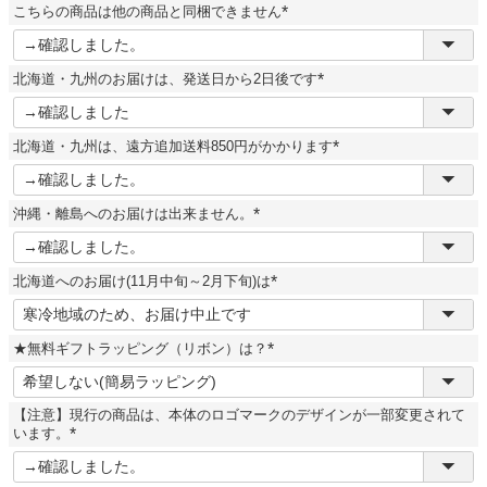
こちらの商品は他の商品と同梱できません
)
(
必
須
北海道・九州のお届けは、発送日から2日後です
)
(
必
須
北海道・九州は、遠方追加送料850円がかかります
)
(
必
須
沖縄・離島へのお届けは出来ません。
)
(
必
須
北海道へのお届け(11月中旬～2月下旬)は
)
(
必
須
★無料ギフトラッピング（リボン）は？
)
(
必
須
【注意】現行の商品は、本体のロゴマークのデザインが一部変更されて
)
います。
(
必