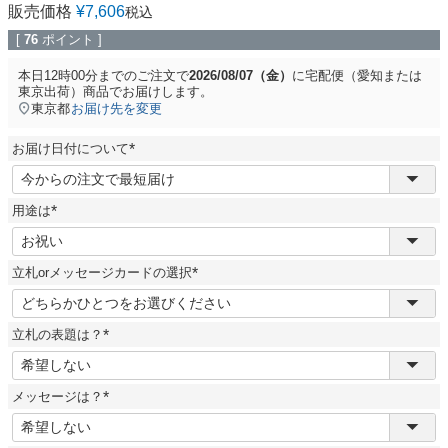
販売価格
¥
7,606
税込
[
76
ポイント ]
本日
12時00分
までのご注文で
2026/08/07（金）
に
宅配便（愛知または
東京出荷）商品
でお届けします。
東京都
お届け先を変更
お届け日付について
(
必
須
用途は
)
(
必
須
立札orメッセージカードの選択
)
(
必
須
立札の表題は？
)
(
必
須
メッセージは？
)
(
必
須