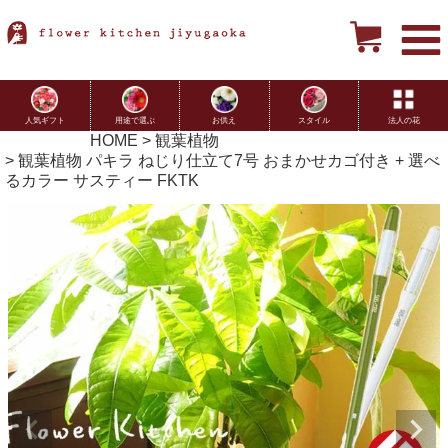
用途で選ぶ
お供え
スタイル
法人の花
人気ギフト
HOME
観葉植物
観葉植物 パキラ ねじり仕立て7号 おまかせカゴ付き + 選べ
るカラー サスティー FKTK