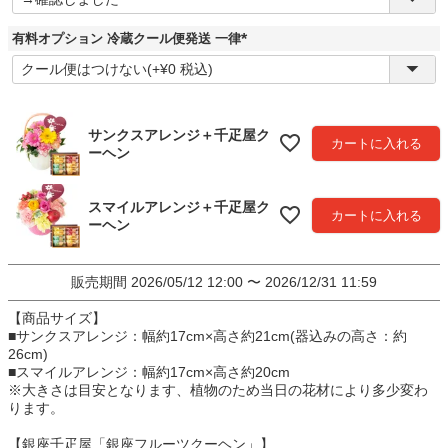
必
須
)
有料オプション 冷蔵クール便発送 一律
(
必
須
)
サンクスアレンジ＋千疋屋ク
カートに入れる
ーヘン
スマイルアレンジ＋千疋屋ク
カートに入れる
ーヘン
販売期間
2026/05/12 12:00
〜
2026/12/31 11:59
【商品サイズ】
■サンクスアレンジ：幅約17cm×高さ約21cm(器込みの高さ：約
26cm)
■スマイルアレンジ：幅約17cm×高さ約20cm
※大きさは目安となります、植物のため当日の花材により多少変わ
ります。
【銀座千疋屋「銀座フルーツクーヘン」】