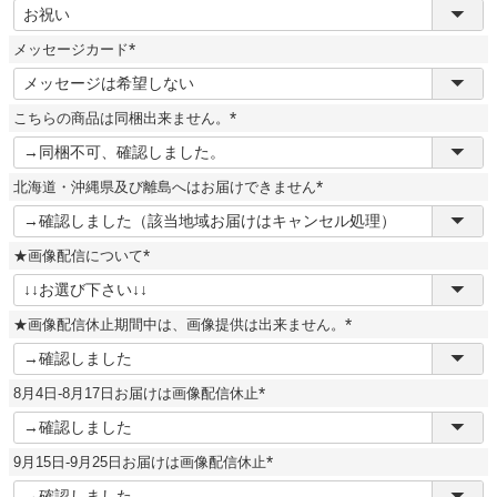
(
必
須
メッセージカード
)
(
必
須
こちらの商品は同梱出来ません。
)
(
必
須
北海道・沖縄県及び離島へはお届けできません
)
(
必
須
★画像配信について
)
(
必
須
★画像配信休止期間中は、画像提供は出来ません。
)
(
必
須
8月4日-8月17日お届けは画像配信休止
)
(
必
須
9月15日-9月25日お届けは画像配信休止
)
(