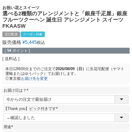
お祝い花とスイーツ
選べる2種類のアレンジメントと「銀座千疋屋」銀座
フルーツクーヘン 誕生日 アレンジメント スイーツ
FKAASW
翌日配達
クーポン対象
販売価格
¥
5,445
税込
[
54
ポイント ]
送料込
本日
12時00分
までのご注文で
2026/08/09（日）
に
生花宅配便（ヤマト
運輸またはゆうパック）
でお届けします。
東京都
お届け先を変更
お届け日は？
(
必
須
【Thank you】ピック付きです
)
(
必
須
用途
)