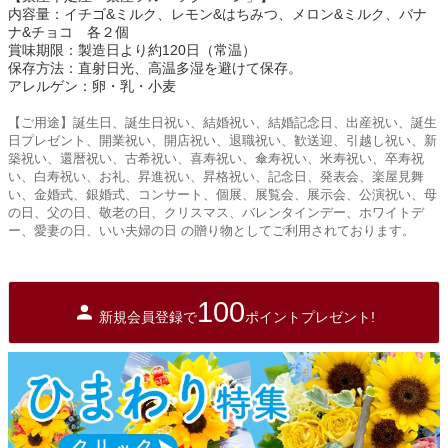
内容量：イチゴ&ミルク、レモン&はちみつ、メロン&ミルク、バナ
ナ&チョコ 各２個
賞味期限：製造日より約120日（常温）
保存方法：直射日光、高温多湿を避けて保存。
アレルゲン：卵・乳・小麦
【ご用途】誕生日、誕生日祝い、結婚祝い、結婚記念日、出産祝い、誕生
日プレゼント、開業祝い、開店祝い、退職祝い、歓送迎、引越し祝い、新
築祝い、還暦祝い、古希祝い、喜寿祝い、傘寿祝い、米寿祝い、卒寿祝
い、白寿祝い、お礼、昇進祝い、昇格祝い、記念日、発表会、楽屋見舞
い、金婚式、銀婚式、コンサート、個展、展覧会、展示会、公演祝い、母
の日、父の日、敬老の日、クリスマス、バレンタインデー、ホワイトデ
ー、愛妻の日、いい夫婦の日 の贈り物としてご利用されております。
100
新規会員登録で
ポイントプレゼント!