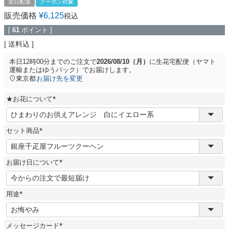
翌日配達
クーポン対象
販売価格
¥
6,125
税込
[
61
ポイント ]
送料込
本日
12時00分
までのご注文で
2026/08/10（月）
に
生花宅配便（ヤマト
運輸またはゆうパック）
でお届けします。
東京都
お届け先を変更
★お花について
(
必
須
セット商品
)
(
必
須
お届け日について
)
(
必
須
用途
)
(
必
須
メッセージカード
)