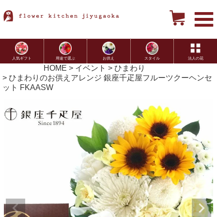
用途で選ぶ
お供え
スタイル
法人の花
人気ギフト
HOME
イベント
ひまわり
ひまわりのお供えアレンジ 銀座千疋屋フルーツクーヘンセ
ット FKAASW