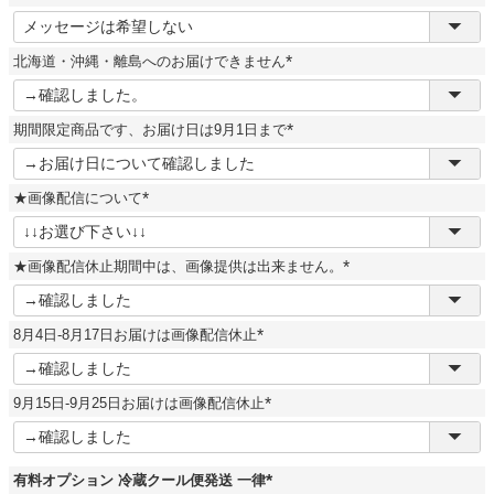
(
必
須
北海道・沖縄・離島へのお届けできません
)
(
必
須
期間限定商品です、お届け日は9月1日まで
)
(
必
須
★画像配信について
)
(
必
須
★画像配信休止期間中は、画像提供は出来ません。
)
(
必
須
8月4日-8月17日お届けは画像配信休止
)
(
必
須
9月15日-9月25日お届けは画像配信休止
)
(
必
須
)
有料オプション 冷蔵クール便発送 一律