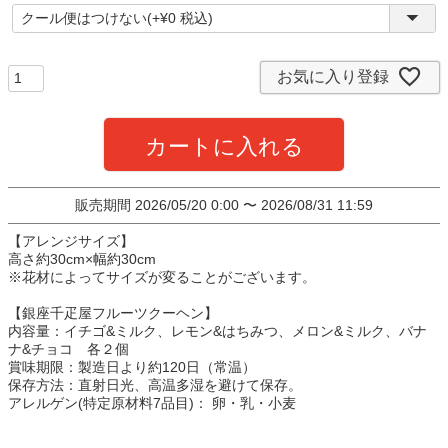
(
必
須
)
お気に入り登録
カートに入れる
販売期間
2026/05/20 0:00
〜
2026/08/31 11:59
【アレンジサイズ】
高さ約30cm×幅約30cm
※花材によってサイズが変ることがございます。
【銀座千疋屋フルーツクーヘン】
内容量：イチゴ&ミルク、レモン&はちみつ、メロン&ミルク、バナ
ナ&チョコ 各２個
賞味期限：製造日より約120日（常温）
保存方法：直射日光、高温多湿を避けて保存。
アレルゲン(特定原材料7品目)： 卵・乳・小麦