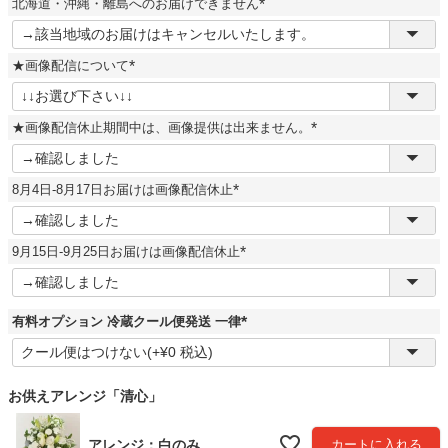
北海道・沖縄・離島へのお届けできません
)
(
必
須
★画像配信について
)
(
必
須
★画像配信休止期間中は、画像提供は出来ません。
)
(
必
須
8月4日-8月17日お届けは画像配信休止
)
(
必
須
9月15日-9月25日お届けは画像配信休止
)
(
必
須
)
有料オプション 冷蔵クール便発送 一律
(
必
須
)
お供えアレンジ「清心」
アレンジ：白のみ
カートに入れる