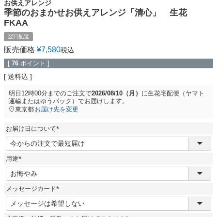
お供えアレンジ
季節のおまかせお供えアレンジ「清心」 生花
FKAA
翌日配達
販売価格
¥
7,580
税込
[
76
ポイント ]
送料込
明日
12時00分
までのご注文で
2026/08/10（月）
に
生花宅配便（ヤマト
運輸またはゆうパック）
でお届けします。
東京都
お届け先を変更
お届け日について
(
必
須
用途
)
(
必
須
メッセージカード
)
(
必
須