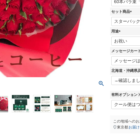
必
須
セット商品
)
(
必
須
用途
)
(
必
須
メッセージカー
)
北海道・沖縄県
有料オプション 
この地域へのお
東京都
お届け