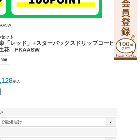
AASW
のセット
花束「レッド」+スターバックスドリップコーヒ
花 FKAASW
1308
,128
税込
て
(
必
須
)