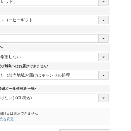
ド
(
必
須
及び離島へはお届けできません
)
(
必
須
)
冷蔵クール便発送 一律
(
必
須
)
届け日は表示できません
先を変更