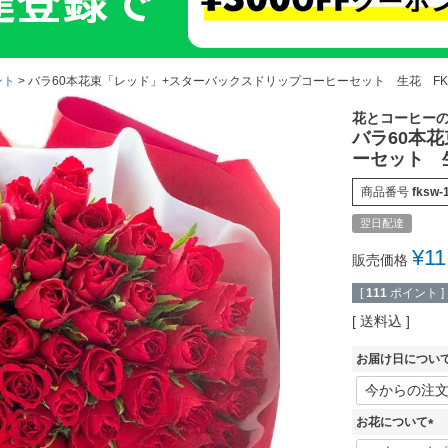
ント
バラ60本花束「レッド」+スターバックスドリップコーヒーセット 生花 FK
花とコーヒー
バラ60本
ーセット 生
商品番号
fksw-
翌日配達
¥
11
販売価格
[
111
ポイント ]
送料込
お届け日につい
お花について
(