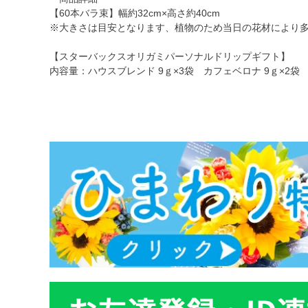
【60本バラ束】幅約32cm×高さ約40cm
※大きさは目安となります、植物のため当日の花材により
【スターバックスオリガミパーソナルドリップギフト】
内容量：ハウスブレンド 9ｇ×3袋 カフェベロナ 9ｇ×2袋