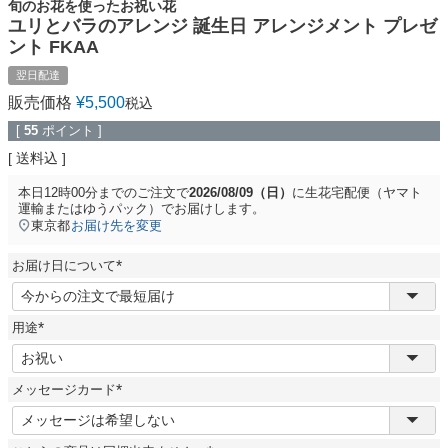
旬のお花を使ったお祝い花
ユリとバラのアレンジ 誕生日 アレンジメント プレゼ
ント FKAA
翌日配達
販売価格
¥
5,500
税込
[
55
ポイント ]
送料込
本日
12時00分
までのご注文で
2026/08/09（日）
に
生花宅配便（ヤマト
運輸またはゆうパック）
でお届けします。
東京都
お届け先を変更
お届け日について
(
必
須
用途
)
(
必
須
メッセージカード
)
(
必
須