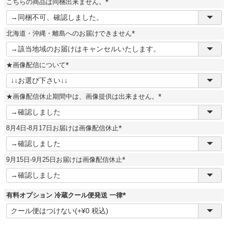
こちらの商品は同梱出来ません。
)
(
必
須
北海道・沖縄・離島へのお届けできません
)
(
必
須
★画像配信について
)
(
必
須
★画像配信休止期間中は、画像提供は出来ません。
)
(
必
須
8月4日-8月17日お届けは画像配信休止
)
(
必
須
9月15日-9月25日お届けは画像配信休止
)
(
必
須
)
有料オプション 冷蔵クール便発送 一律
(
必
須