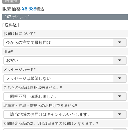
翌日配達
販売価格
¥
6,688
税込
[
67
ポイント ]
送料込
お届け日について
(
必
須
用途
)
(
必
須
メッセージカード
)
(
必
須
こちらの商品は同梱出来ません。
)
(
必
須
北海道・沖縄・離島へのお届けできません
)
(
必
須
期間限定商品の為、3月31日までのお届けとなります。
)
(