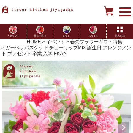
用途で選ぶ
お供え
スタイル
法人の花
人気ギフト
HOME
イベント
春のフラワーギフト特集
ガーベラバスケット チューリップMIX 誕生日 アレンジメン
ト プレゼント 卒業 入学 FKAA