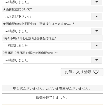
必
須
★画像配信について
)
(
必
須
★画像配信休止期間中は、画像提供は出来ません。
)
(
必
須
8月4日-8月17日お届けは画像配信休止
)
(
必
須
9月15日-9月25日お届けは画像配信休止
)
(
必
須
)
お気に入り登録
申し訳ございません。ただいま在庫がございません。
販売を終了しました。