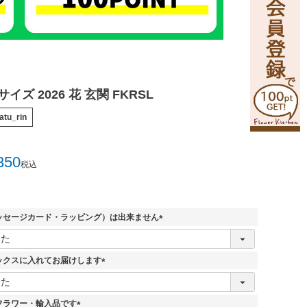
イズ 2026 花 玄関 FKRSL
atu_rin
350
税込
ッセージカード・ラッピング）は出来ません
(
必
須
ックスに入れてお届けします
)
(
必
須
フラワー・輸入品です