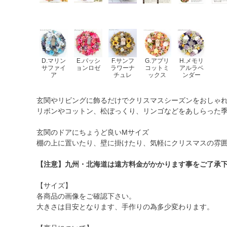
D.マリン
E.パッシ
F.サンフ
G.アプリ
H.メモリ
サファイ
ョンロゼ
ラワーナ
コットミ
アルラベ
ア
チュレ
ックス
ンダー
玄関やリビングに飾るだけでクリスマスシーズンをおしゃ
リボンやコットン、松ぼっくり、リンゴなどをあしらった季
玄関のドアにちょうど良いMサイズ
棚の上に置いたり、壁に掛けたり、気軽にクリスマスの雰
【注意】九州・北海道は遠方料金がかかります事をご了承
【サイズ】
各商品の画像をご確認下さい。
大きさは目安となります、手作りの為多少変わります。