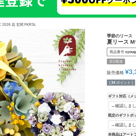
2026 花 玄関 FKRSL
季節のリース
夏リース Mサ
商品番号
syoug
翌日配達
¥
3,
販売価格
[
34
ポイント ]
ギフト対応（メ
既定のギフトボ
本商品はアート