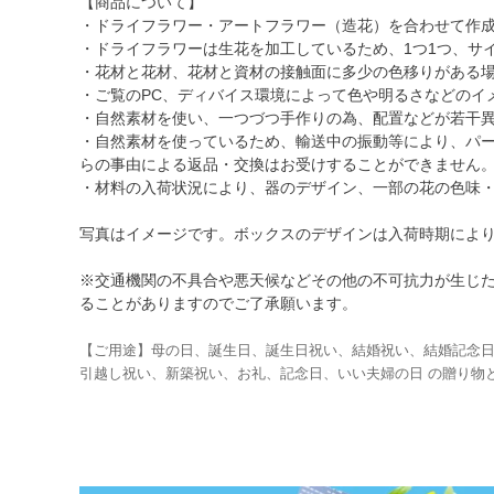
【商品について】
・ドライフラワー・アートフラワー（造花）を合わせて作
・ドライフラワーは生花を加工しているため、1つ1つ、サ
・花材と花材、花材と資材の接触面に多少の色移りがある
・ご覧のPC、ディバイス環境によって色や明るさなどのイ
・自然素材を使い、一つづつ手作りの為、配置などが若干
・自然素材を使っているため、輸送中の振動等により、パ
らの事由による返品・交換はお受けすることができません
・材料の入荷状況により、器のデザイン、一部の花の色味
写真はイメージです。ボックスのデザインは入荷時期によ
※交通機関の不具合や悪天候などその他の不可抗力が生じ
ることがありますのでご了承願います。
【ご用途】母の日、誕生日、誕生日祝い、結婚祝い、結婚記念
引越し祝い、新築祝い、お礼、記念日、いい夫婦の日 の贈り物