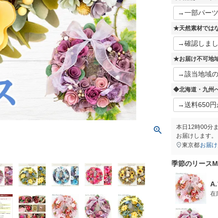
★天然素材では
★お届け不可地
◆北海道・九州
本日
12時00分
お届けします。
東京都
お届け
季節のリース
A
在