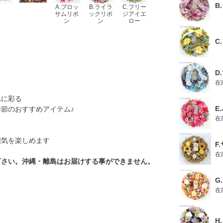
B
A.ブロッ
B.ライラ
C.フリー
サムリボ
ックリボ
ジアイエ
ン
ン
ロー
C
D
在
れに彩る
E
節のおすすめアイテム♪
在
囲気を楽しめます
F
在
下さい。沖縄・離島はお届けする事ができません。
G
在
H