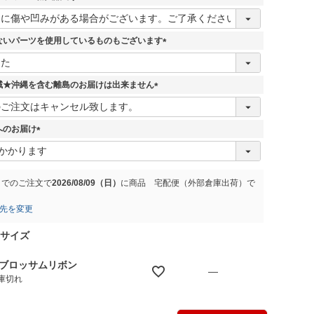
)
(
必
須
ないパーツを使用しているものもございます
)
(
必
須
域★沖縄を含む離島のお届けは出来ません
)
(
必
須
へのお届け
)
(
必
須
)
までのご注文で
2026/08/09（日）
に
商品 宅配便（外部倉庫出荷）
で
先を変更
Mサイズ
.ブロッサムリボン
—
庫切れ