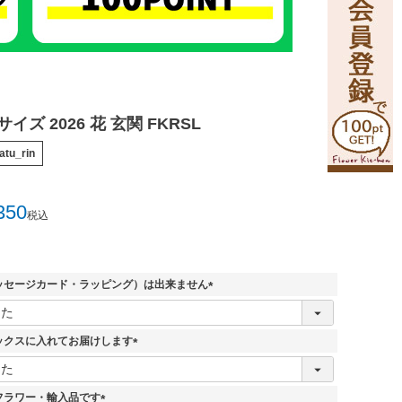
イズ 2026 花 玄関 FKRSL
atu_rin
350
税込
ッセージカード・ラッピング）は出来ません
(
必
須
ックスに入れてお届けします
)
(
必
須
フラワー・輸入品です