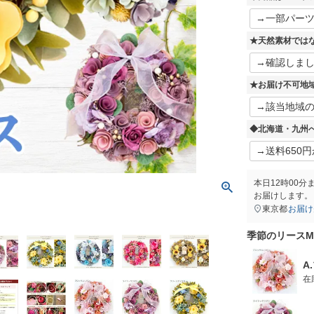
★天然素材では
★お届け不可地
◆北海道・九州
本日
12時00分
お届けします。
東京都
お届け
季節のリース
A
在