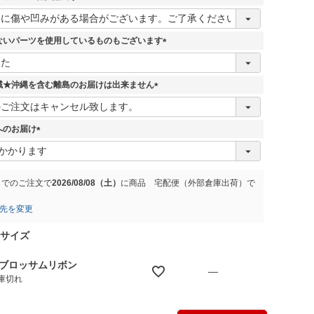
)
(
必
須
ないパーツを使用しているものもございます
)
(
必
須
域★沖縄を含む離島のお届けは出来ません
)
(
必
須
へのお届け
)
(
必
須
)
までのご注文で
2026/08/08（土）
に
商品 宅配便（外部倉庫出荷）
で
先を変更
Mサイズ
.ブロッサムリボン
—
庫切れ