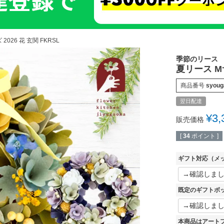
2026 花 玄関 FKRSL
季節のリース
夏リース Mサ
商品番号
syoug
翌日配達
¥
3,
販売価格
[
34
ポイント ]
ギフト対応（メ
既定のギフトボ
本商品はアート