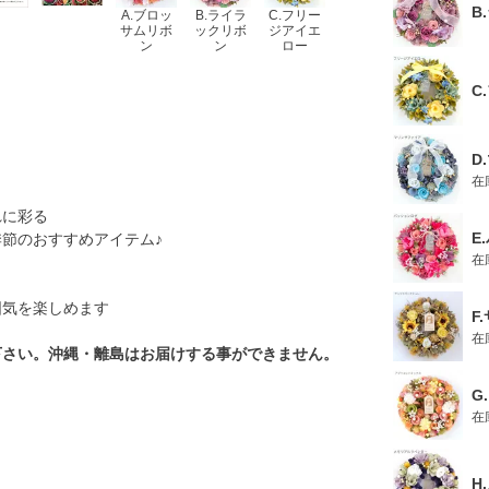
B
A.ブロッ
B.ライラ
C.フリー
サムリボ
ックリボ
ジアイエ
ン
ン
ロー
C
D
在
れに彩る
E
節のおすすめアイテム♪
在
囲気を楽しめます
F
在
下さい。沖縄・離島はお届けする事ができません。
G
在
H