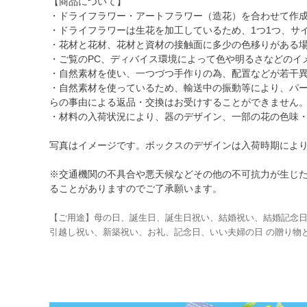
【商品について】
・ドライフラワー・アートフラワー（造花）を合わせて作
・ドライフラワーは生花を加工しているため、1つ1つ、サ
・花材と花材、花材と資材の接触面に多少の色移りがある
・ご覧のPC、ディバイス環境によって色や明るさなどのイ
・自然素材を使い、一つづつ手作りの為、配置などが若干
・自然素材を使っているため、輸送中の振動等により、パ
らの事由による返品・交換はお受けすることができません
・材料の入荷状況により、器のデザイン、一部の花の色味
写真はイメージです。ボックスのデザインは入荷時期によ
※交通機関の不具合や悪天候などその他の不可抗力が生じ
ることがありますのでご了承願います。
【ご用途】母の日、誕生日、誕生日祝い、結婚祝い、結婚記念
引越し祝い、新築祝い、お礼、記念日、いい夫婦の日 の贈り物