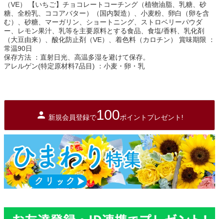
（VE） 【いちご】チョコレートコーチング（植物油脂、乳糖、砂
糖、全粉乳、ココアバター）（国内製造）、小麦粉、卵白（卵を含
む）、砂糖、マーガリン、ショートニング、ストロベリーパウダ
ー、レモン果汁、乳等を主要原料とする食品、食塩/香料、乳化剤
（大豆由来）、酸化防止剤（VE）、着色料（カロチン） 賞味期限 ：
常温90日
保存方法 ：直射日光、高温多湿を避けて保存。
アレルゲン(特定原材料7品目) ：小麦・卵・乳
100
新規会員登録で
ポイントプレゼント!