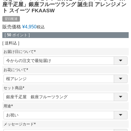
座千疋屋」銀座フルーツラング 誕生日 アレンジメン
ト スイーツ FKAASW
翌日配達
販売価格
¥
4,950
税込
[
50
ポイント ]
送料込
お届け日について
(
必
須
お花について
)
(
必
須
セット商品
)
(
必
須
用途
)
(
必
須
メッセージカード
)
(