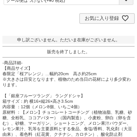
必
須
)
お気に入り登録
申し訳ございません。ただいま在庫がございません。
販売を終了しました。
-商品詳細-
【商品サイズ】
春限定「桜アレンジ」…幅約20cm 高さ約25cm
※大きさは目安となります、植物のため当日の花材により多少変わ
ります。
【「銀座フルーツラング」 ラングドシャ】
箱サイズ：約 横16×縦26×高さ3.5cm
内容量 ：12個（メロン8個、いちご4個）
原材料 ：【メロン】チョコレートコーチング（植物油脂、乳糖、砂
糖、全粉乳、ココアバター）（国内製造）、小麦粉、卵白（卵を含
む）、砂糖、マーガリン、ショートニング、メロン果汁パウダー、
レモン果汁、乳等を主要原料とする食品、食塩/香料、乳化剤（大豆
由来）、着色料（紅花黄、クチナシ、カロチン）、酸化防止剤