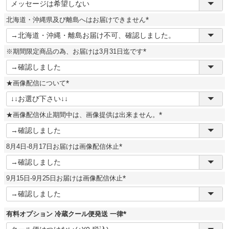
必
須
北海道・沖縄県及び離島へはお届けできません
)
(
必
須
※期間限定商品の為、お届けは3月31日迄です
)
(
必
須
★画像配信について
)
(
必
須
★画像配信休止期間中は、画像提供は出来ません。
)
(
必
須
8月4日-8月17日お届けは画像配信休止
)
(
必
須
9月15日-9月25日お届けは画像配信休止
)
(
必
須
)
有料オプション 冷蔵クール便発送 一律
(