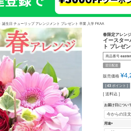
誕生日 チューリップ アレンジメント プレゼント 卒業 入学 FKAA
春限定アレン
イースター
ト プレゼン
商品番号
easte
翌日配達
¥
4,
販売価格
[
43
ポイント ]
送料込
お届け日につい
用途
(