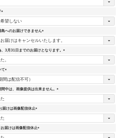
ド
(
必
須
離島へのお届けできません
)
(
必
須
、3月31日までのお届けとなります。
)
(
必
須
いて
)
(
必
須
期間中は、画像提供は出来ません。
)
(
必
須
7日お届けは画像配信休止
)
(
必
須
5日お届けは画像配信休止
)
(