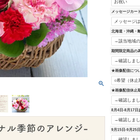
必
須
メッセージカー
)
北海道・沖縄・
期間限定商品の為
★画像配信につ
★画像配信休止
8月4日-8月1
9月15日-9月2