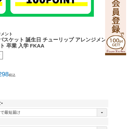
ジメント
バスケット 誕生日 チューリップ アレンジメン
ト 卒業 入学 FKAA
r
298
税込
て
(
必
須
)