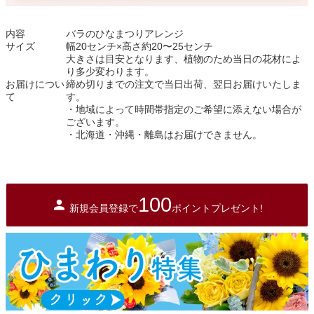
内容
バラのひなまつりアレンジ
サイズ
幅20センチ×高さ約20〜25センチ
大きさは目安となります、植物のため当日の花材によ
り多少変わります。
お届けについ
締め切りまでの注文で当日出荷、翌日お届けいたしま
て
す。
・地域によって時間帯指定のご希望に添えない場合が
ございます。
・北海道・沖縄・離島はお届けできません。
100
新規会員登録で
ポイントプレゼント!