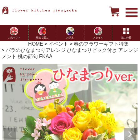
用途で選ぶ
お供え
スタイル
法人の花
人気ギフト
HOME
イベント
春のフラワーギフト特集
バラのひなまつりアレンジ ひなまつりピック付き アレンジ
メント 桃の節句 FKAA