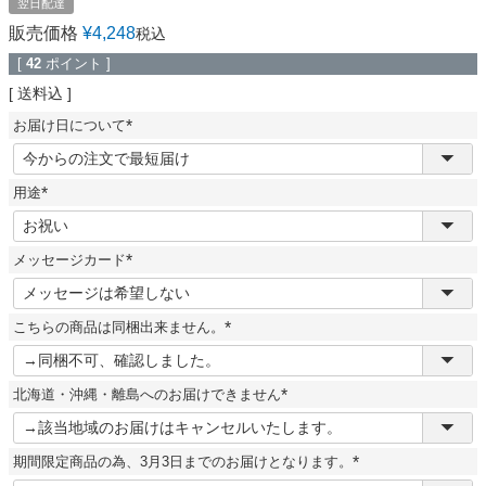
翌日配達
販売価格
¥
4,248
税込
[
42
ポイント ]
送料込
お届け日について
(
必
須
用途
)
(
必
須
メッセージカード
)
(
必
須
こちらの商品は同梱出来ません。
)
(
必
須
北海道・沖縄・離島へのお届けできません
)
(
必
須
期間限定商品の為、3月3日までのお届けとなります。
)
(