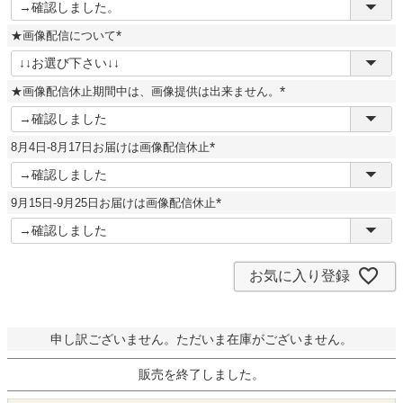
必
須
★画像配信について
)
(
必
須
★画像配信休止期間中は、画像提供は出来ません。
)
(
必
須
8月4日-8月17日お届けは画像配信休止
)
(
必
須
9月15日-9月25日お届けは画像配信休止
)
(
必
須
)
お気に入り登録
申し訳ございません。ただいま在庫がございません。
販売を終了しました。