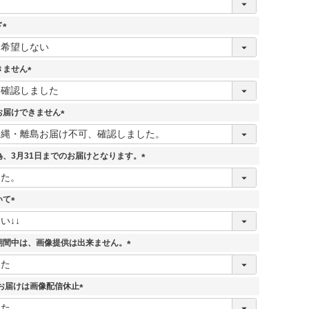
ド
(
必
須
きません
)
(
必
須
お届けできません
)
(
必
須
、3月31日までのお届けとなります。
)
(
必
須
いて
)
(
必
須
期間中は、画像提供は出来ません。
)
(
必
須
7日お届けは画像配信休止
)
(