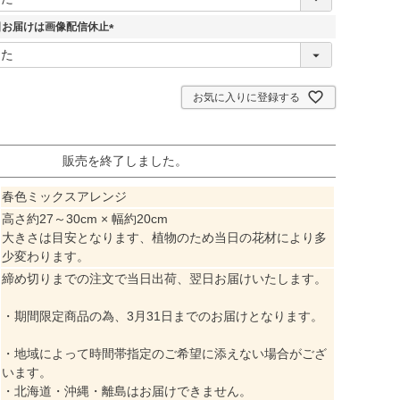
必
須
5日お届けは画像配信休止
)
(
必
須
)
お気に入りに登録する
販売を終了しました。
春色ミックスアレンジ
高さ約27～30cm × 幅約20cm
大きさは目安となります、植物のため当日の花材により多
少変わります。
締め切りまでの注文で当日出荷、翌日お届けいたします。
・期間限定商品の為、3月31日までのお届けとなります。
・地域によって時間帯指定のご希望に添えない場合がござ
います。
・北海道・沖縄・離島はお届けできません。