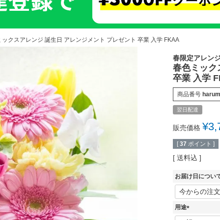
ックスアレンジ 誕生日 アレンジメント プレゼント 卒業 入学 FKAA
春限定アレン
春色ミック
卒業 入学 F
商品番号
harum
翌日配達
¥
3,
販売価格
[
37
ポイント ]
送料込
お届け日につい
用途
(