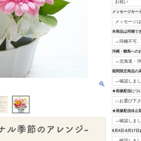
必
須
メッセージカー
)
本商品は同梱で
沖縄・離島への
期間限定商品の為
★画像配信につ
★画像配信休止
8月4日-8月1