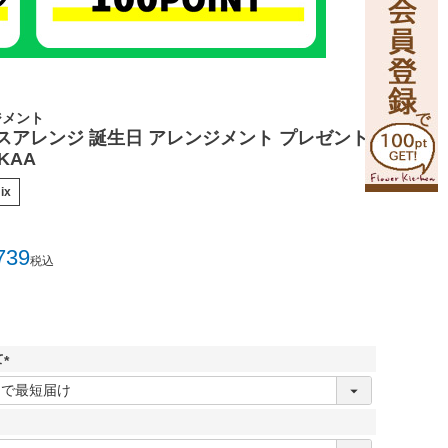
ジメント
スアレンジ 誕生日 アレンジメント プレゼント
KAA
ix
739
税込
て
(
必
須
)