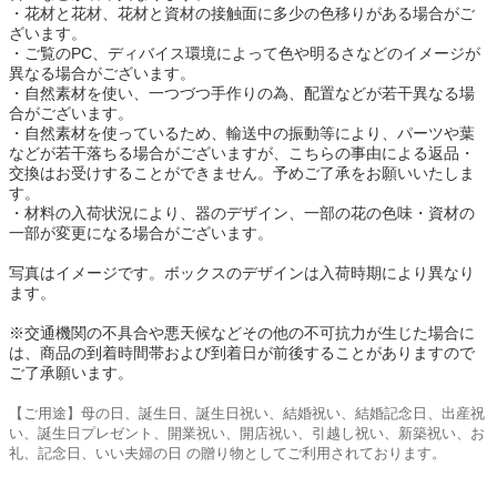
・花材と花材、花材と資材の接触面に多少の色移りがある場合がご
ざいます。
・ご覧のPC、ディバイス環境によって色や明るさなどのイメージが
異なる場合がございます。
・自然素材を使い、一つづつ手作りの為、配置などが若干異なる場
合がございます。
・自然素材を使っているため、輸送中の振動等により、パーツや葉
などが若干落ちる場合がございますが、こちらの事由による返品・
交換はお受けすることができません。予めご了承をお願いいたしま
す。
・材料の入荷状況により、器のデザイン、一部の花の色味・資材の
一部が変更になる場合がございます。
写真はイメージです。ボックスのデザインは入荷時期により異なり
ます。
※交通機関の不具合や悪天候などその他の不可抗力が生じた場合に
は、商品の到着時間帯および到着日が前後することがありますので
ご了承願います。
【ご用途】母の日、誕生日、誕生日祝い、結婚祝い、結婚記念日、出産祝
い、誕生日プレゼント、開業祝い、開店祝い、引越し祝い、新築祝い、お
礼、記念日、いい夫婦の日 の贈り物としてご利用されております。