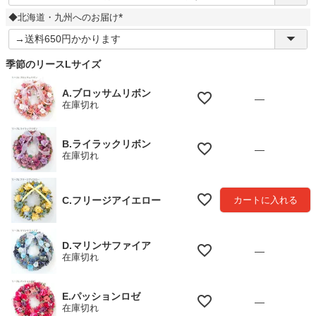
須
◆北海道・九州へのお届け
)
(
必
須
季節のリースLサイズ
)
A.ブロッサムリボン
—
在庫切れ
B.ライラックリボン
—
在庫切れ
C.フリージアイエロー
カートに入れる
D.マリンサファイア
—
在庫切れ
E.パッションロゼ
—
在庫切れ