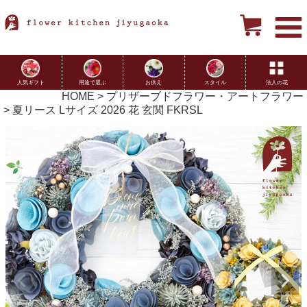
用途で選ぶ
お供え
スタイル
法人の花
人気ギフト
HOME
プリザーブドフラワー・アートフラワー
夏リース Lサイズ 2026 花 玄関 FKRSL