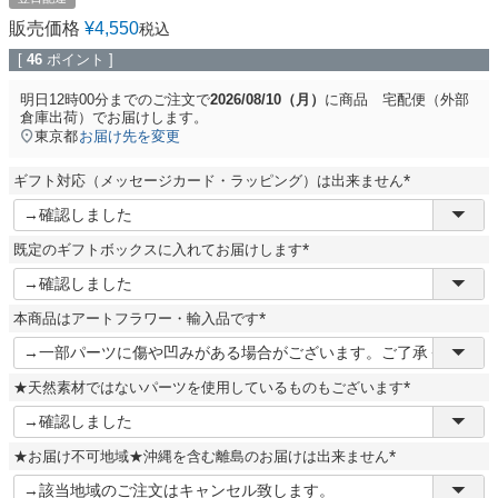
販売価格
¥
4,550
税込
[
46
ポイント ]
明日
12時00分
までのご注文で
2026/08/10（月）
に
商品 宅配便（外部
倉庫出荷）
でお届けします。
東京都
お届け先を変更
ギフト対応（メッセージカード・ラッピング）は出来ません
(
必
須
既定のギフトボックスに入れてお届けします
)
(
必
須
本商品はアートフラワー・輸入品です
)
(
必
須
★天然素材ではないパーツを使用しているものもございます
)
(
必
須
★お届け不可地域★沖縄を含む離島のお届けは出来ません
)
(
必