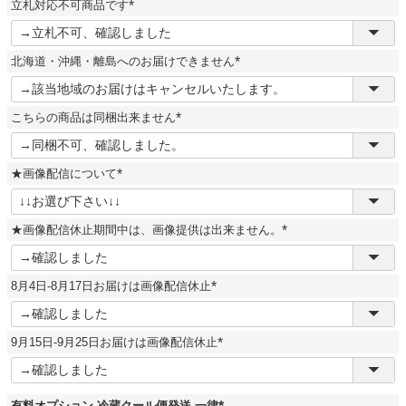
立札対応不可商品です
)
(
必
須
北海道・沖縄・離島へのお届けできません
)
(
必
須
こちらの商品は同梱出来ません
)
(
必
須
★画像配信について
)
(
必
須
★画像配信休止期間中は、画像提供は出来ません。
)
(
必
須
8月4日-8月17日お届けは画像配信休止
)
(
必
須
9月15日-9月25日お届けは画像配信休止
)
(
必
須
)
有料オプション 冷蔵クール便発送 一律