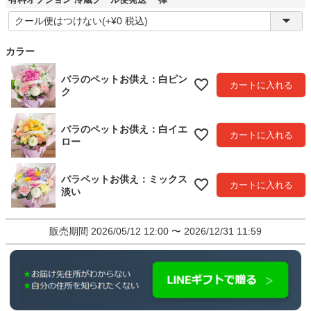
(
必
須
)
カラー
バラのペットお供え：白ピン
カートに入れる
ク
バラのペットお供え：白イエ
カートに入れる
ロー
バラペットお供え：ミックス
カートに入れる
淡い
販売期間
2026/05/12 12:00
〜
2026/12/31 11:59