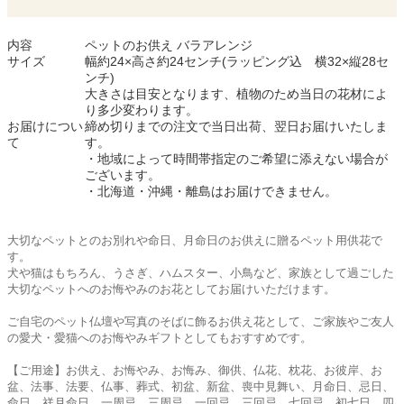
内容
ペットのお供え バラアレンジ
サイズ
幅約24×高さ約24センチ(ラッピング込 横32×縦28セ
ンチ)
大きさは目安となります、植物のため当日の花材によ
り多少変わります。
お届けについ
締め切りまでの注文で当日出荷、翌日お届けいたしま
て
す。
・地域によって時間帯指定のご希望に添えない場合が
ございます。
・北海道・沖縄・離島はお届けできません。
大切なペットとのお別れや命日、月命日のお供えに贈るペット用供花で
す。
犬や猫はもちろん、うさぎ、ハムスター、小鳥など、家族として過ごした
大切なペットへのお悔やみのお花としてお届けいただけます。
ご自宅のペット仏壇や写真のそばに飾るお供え花として、ご家族やご友人
の愛犬・愛猫へのお悔やみギフトとしてもおすすめです。
【ご用途】お供え、お悔やみ、お悔み、御供、仏花、枕花、お彼岸、お
盆、法事、法要、仏事、葬式、初盆、新盆、喪中見舞い、月命日、忌日、
命日、祥月命日、一周忌、三周忌、一回忌、三回忌、七回忌、初七日、四