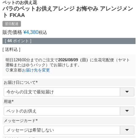
ペットのお供え花
バラのペットお供えアレンジ お悔やみ アレンジメン
ト FKAA
翌日配達
販売価格
¥
4,380
税込
[
44
ポイント ]
送料込
明日
12時00分
までのご注文で
2026/08/09（日）
に
生花宅配便（ヤマト
運輸またはゆうパック）
でお届けします。
東京都
お届け先を変更
お届け日について
(
必
須
用途
)
(
必
須
メッセージカード
)
(
必
須