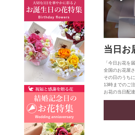
当日お
「今日お花を
全国のお花屋
その日のうち
13時までのご
お花の当日配