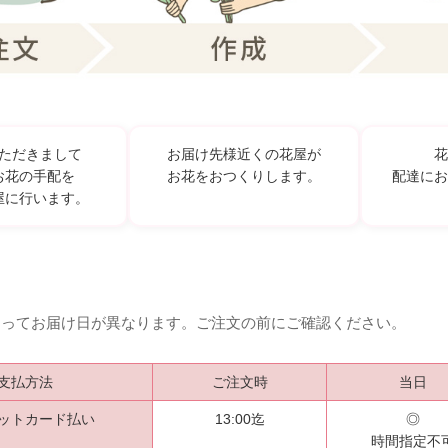
ただきまして
お届け先様近くの花屋が
花
お花の手配を
お花をおつくりします。
配達にお
屋に行います。
よってお届け日が異なります。ご注文の前にご確認ください。
支払方法
ご注文時
当日
ットカード払い
13:00迄
◎
時間指定不