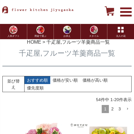
用途で選ぶ
お供え
スタイル
法人の花
人気ギフト
HOME
千疋屋,フルーツ羊羹商品一覧
千疋屋,フルーツ羊羹商品一覧
おすすめ順
価格が安い順
価格が高い順
並び替
え
優先度順
54
件中
1
-
20
件表示
1
2
3