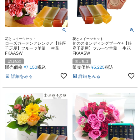
花とスイーツセット
花とスイーツセット
ローズガーデンアレンジと【銀座
旬のスタンディングブーケ+【銀
千疋屋】フルーツ羊羹 生花
座千疋屋】フルーツ羊羹 生花
FKAASW
FKAASW
翌日配達
翌日配達
販売価格
7,150
税込
販売価格
5,225
税込
¥
¥
詳細をみる
詳細をみる