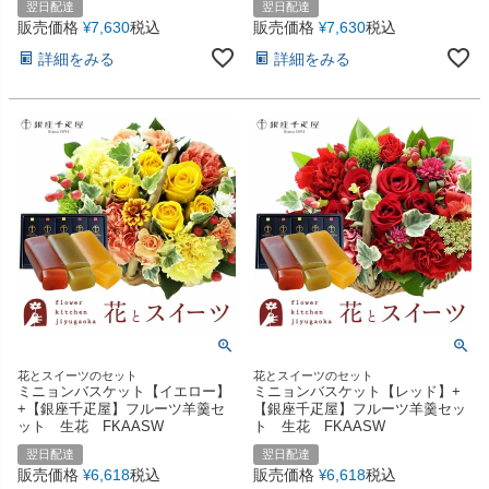
翌日配達
翌日配達
販売価格
7,630
税込
販売価格
7,630
税込
¥
¥
詳細をみる
詳細をみる
花とスイーツのセット
花とスイーツのセット
ミニョンバスケット【イエロー】
ミニョンバスケット【レッド】+
+【銀座千疋屋】フルーツ羊羹セ
【銀座千疋屋】フルーツ羊羹セッ
ット 生花 FKAASW
ト 生花 FKAASW
翌日配達
翌日配達
販売価格
6,618
税込
販売価格
6,618
税込
¥
¥