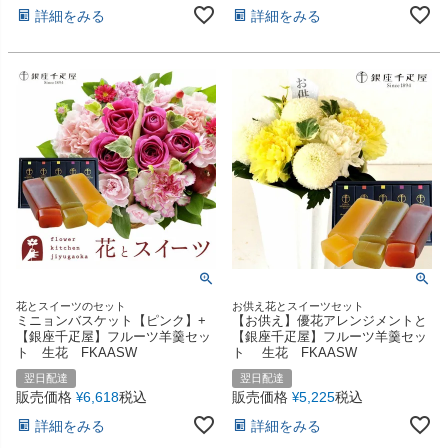
詳細をみる
詳細をみる
花とスイーツのセット
お供え花とスイーツセット
ミニョンバスケット【ピンク】+
【お供え】優花アレンジメントと
【銀座千疋屋】フルーツ羊羹セッ
【銀座千疋屋】フルーツ羊羹セッ
ト 生花 FKAASW
ト 生花 FKAASW
翌日配達
翌日配達
販売価格
6,618
税込
販売価格
5,225
税込
¥
¥
詳細をみる
詳細をみる