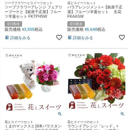
ソープフラワーとスイーツセット
花とスイーツセット
ソープフラワーアレンジ フェアリ
バラアレンジメント+【銀座千疋
ーブーケと【銀座千疋屋】フルー
屋】フルーツ羊羹セット 生花
ツ羊羹セット FKTPHSW
FKAASW
翌日配達
翌日配達
販売価格
3,555
税込
販売価格
5,648
税込
¥
¥
詳細をみる
詳細をみる
花とスイーツセット
花とスイーツのセット
くまのマックスと18本バラスタン
ラウンドアレンジ「レッド」+