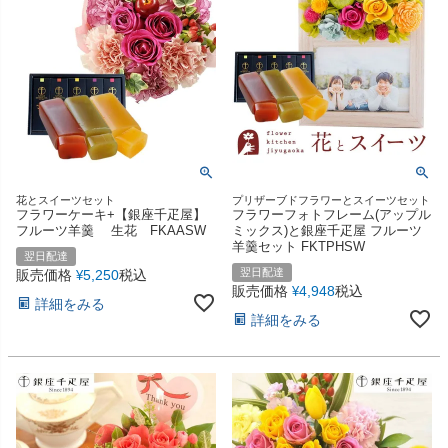
花とスイーツセット
プリザーブドフラワーとスイーツセット
フラワーケーキ+【銀座千疋屋】
フラワーフォトフレーム(アップル
フルーツ羊羹 生花 FKAASW
ミックス)と銀座千疋屋 フルーツ
羊羹セット FKTPHSW
翌日配達
翌日配達
販売価格
5,250
税込
¥
販売価格
4,948
税込
¥
詳細をみる
詳細をみる