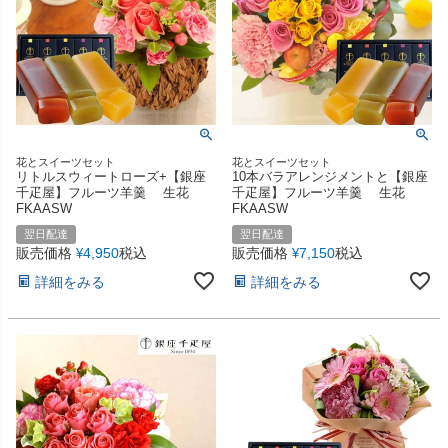
花とスイーツセット
花とスイーツセット
リトルスウィートローズ+【銀座
10本バラアレンジメントと【銀座
千疋屋】フルーツ羊羹 生花
千疋屋】フルーツ羊羹 生花
FKAASW
FKAASW
翌日配達
翌日配達
販売価格
4,950
税込
販売価格
7,150
税込
¥
¥
詳細をみる
詳細をみる