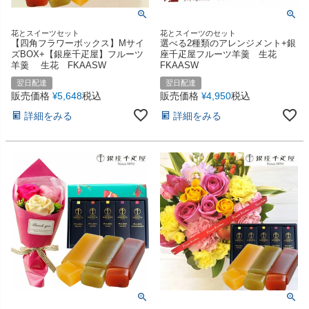
花とスイーツセット
花とスイーツのセット
【四角フラワーボックス】Mサイ
選べる2種類のアレンジメント+銀
ズBOX+【銀座千疋屋】フルーツ
座千疋屋フルーツ羊羹 生花
羊羹 生花 FKAASW
FKAASW
翌日配達
翌日配達
販売価格
5,648
税込
販売価格
4,950
税込
¥
¥
詳細をみる
詳細をみる