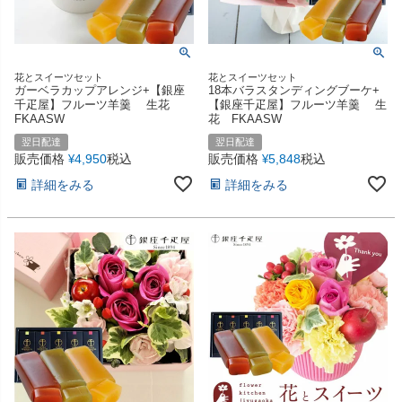
花とスイーツセット
花とスイーツセット
ガーベラカップアレンジ+【銀座
18本バラスタンディングブーケ+
千疋屋】フルーツ羊羹 生花
【銀座千疋屋】フルーツ羊羹 生
FKAASW
花 FKAASW
翌日配達
翌日配達
販売価格
4,950
税込
販売価格
5,848
税込
¥
¥
詳細をみる
詳細をみる