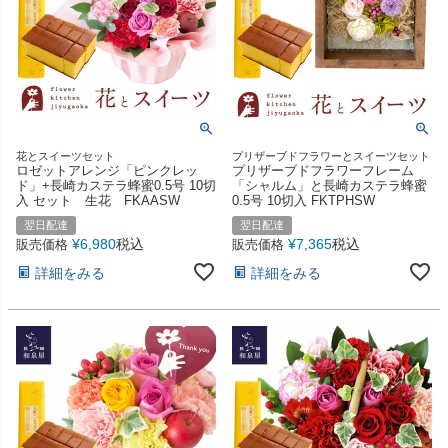
花とスイーツセット
プリザーブドフラワーとスイーツセット
ロゼットアレンジ「ピンクレッ
プリザーブドフラワーフレーム
ド」+長崎カステラ蜂蜜0.5号 10切
「シャルム」と長崎カステラ蜂蜜
入 セット 生花 FKAASW
0.5号 10切入 FKTPHSW
翌日配達
翌日配達
¥
6,980
税込
¥
7,365
税込
販売価格
販売価格
詳細をみる
詳細をみる