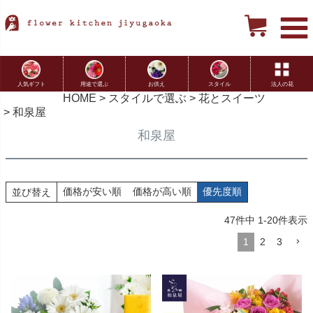
用途で選ぶ
お供え
スタイル
法人の花
人気ギフト
HOME
スタイルで選ぶ
花とスイーツ
和泉屋
和泉屋
価格が安い順
価格が高い順
優先度順
並び替え
47
件中
1
-
20
件表示
1
2
3