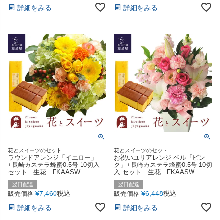
詳細をみる
詳細をみる
花とスイーツのセット
花とスイーツのセット
ラウンドアレンジ「イエロー」
お祝いユリアレンジ ベル「ピン
+長崎カステラ蜂蜜0.5号 10切入
ク」+長崎カステラ蜂蜜0.5号 10切
セット 生花 FKAASW
入 セット 生花 FKAASW
翌日配達
翌日配達
¥
7,460
税込
¥
6,448
税込
販売価格
販売価格
詳細をみる
詳細をみる