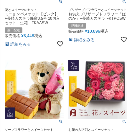
花とスイーツのセット
プリザーブドフラワーとスイーツセット
ミニョンバスケット【ピンク】
お供えプリザーブドフラワー「ほ
+長崎カステラ蜂蜜0.5号 10切入
のか」+長崎カステラ FKTPOSW
セット 生花 FKAASW
翌日配達
翌日配達
¥
10,896
税込
販売価格
¥
6,448
税込
販売価格
詳細をみる
詳細をみる
ソープフラワーとスイーツセット
お花の入浴剤とスイーツセット