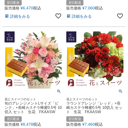
翌日配達
翌日配達
¥
6,470
税込
¥
7,060
税込
販売価格
販売価格
詳細をみる
詳細をみる
花とスイーツのセット
花とスイーツのセット
旬のアレンジメントLサイズ「ピ
ラウンドアレンジ「レッド」+長
ンク」+長崎カステラ蜂蜜0.5号 10
崎カステラ蜂蜜0.5号 10切入 セッ
切入 セット 生花 FKAASW
ト 生花 FKAASW
翌日配達
翌日配達
¥
8,478
税込
¥
7,460
税込
販売価格
販売価格