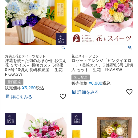
お供え花とスイーツセット
花とスイーツセット
洋花を使った旬のおまかせ お供え
ロゼットアレンジ「ピンクイエロ
花 Ｓサイズ＋ 長崎カステラ蜂蜜
ー」+長崎カステラ蜂蜜0.5号 10切
0.5号 10切入 長崎和泉屋 生花
入 セット 生花 FKAASW
FKAASW
翌日配達
翌日配達
¥
6,980
税込
販売価格
¥
5,260
税込
販売価格
詳細をみる
詳細をみる