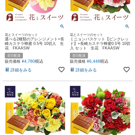
花とスイーツのセット
花とスイーツのセット
選べる2種類のアレンジメント+長
ミニョンバスケット【ピンクレッ
崎カステラ蜂蜜 0.5号 10切入 生
ド】+長崎カステラ蜂蜜0.5号 10切
花 FKAASW
入 セット 生花 FKAASW
翌日配達
翌日配達
¥
4,780
税込
¥
6,448
税込
販売価格
販売価格
詳細をみる
詳細をみる