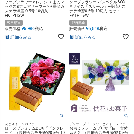
ソープフラワーアレンジ くまのマ
ソープフラワー バスペタルBOX
ックス&フェアリーブーケ+長崎カ
Mサイズ「スリール」+長崎カス
ステラ蜂蜜 0.5号 10切入
テラ蜂蜜0.5号 10切入 セット
FKTPHSW
FKTPHSW
翌日配達
翌日配達
¥
5,960
税込
¥
5,546
税込
販売価格
販売価格
詳細をみる
詳細をみる
花とスイーツのセット
プリザーブドフラワーとスイーツセット
ローズプレミアムBOX「ピンクレ
お供えフレームプリザ「白・青紫
ッド」+長崎カステラ蜂蜜0.5号 10
系MIX」+長崎カステラ蜂蜜 0.5号