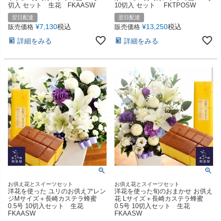
切入 セット 生花 FKAASW
10切入 セット FKTPOSW
翌日配達
翌日配達
¥
7,130
税込
¥
13,250
税込
販売価格
販売価格
詳細をみる
詳細をみる
お供え花とスイーツセット
お供え花とスイーツセット
洋花を使った ユリのお供えアレン
洋花を使った旬のおまかせ お供え
ジMサイズ＋長崎カステラ蜂蜜
花 Lサイズ＋長崎カステラ蜂蜜
0.5号 10切入セット 生花
0.5号 10切入セット 生花
FKAASW
FKAASW