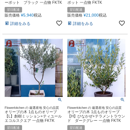
ーポット ブラック 一点物 FKTK
ポット 一点物 FKTK
翌日配達
翌日配達
¥
5,940
税込
¥
21,000
税込
販売価格
販売価格
詳細をみる
詳細をみる
Flowerkitchen の 厳選産地 安心の品質
Flowerkitchen の 厳選産地 安心の品質
オリーブの木 1点ものオリーブ
オリーブの木 1点ものオリーブ
【L】創樹ミッション+ティユール
【H】ひなかぜ+テラメントラウン
エコルスクエア 一点物 FKTK
ド ダークグレー 一点物 FKTK
翌日配達
翌日配達