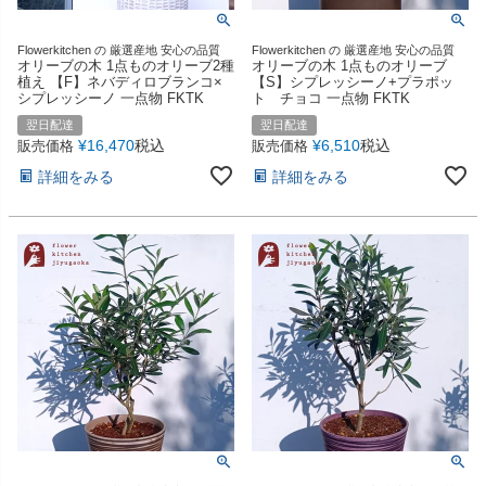
Flowerkitchen の 厳選産地 安心の品質
Flowerkitchen の 厳選産地 安心の品質
オリーブの木 1点ものオリーブ2種
オリーブの木 1点ものオリーブ
植え 【F】ネバディロブランコ×
【S】シプレッシーノ+プラポッ
シプレッシーノ 一点物 FKTK
ト チョコ 一点物 FKTK
翌日配達
翌日配達
¥
16,470
税込
¥
6,510
税込
販売価格
販売価格
詳細をみる
詳細をみる