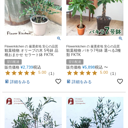
Flowerkitchen の 厳選産地 安心の品質
Flowerkitchen の 厳選産地 安心の品質
観葉植物 オリーブの木 5号鉢 品
観葉植物 パキラ7号鉢 選べる2種
種おまかせ セラート鉢 FKTK
類 FKTK
翌日配達
翌日配達
¥
2,739
税込
¥
5,898
税込
〜
販売価格
販売価格
5.00
5.00
（
1
）
（
1
）
詳細をみる
詳細をみる