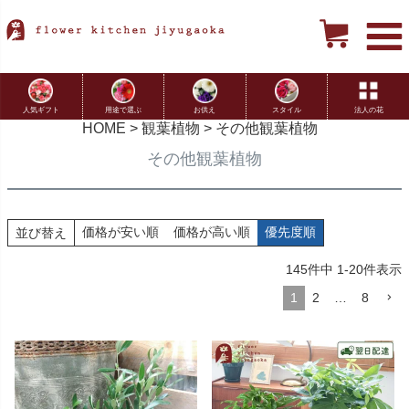
用途で選ぶ
お供え
スタイル
法人の花
人気ギフト
HOME
観葉植物
その他観葉植物
その他観葉植物
価格が安い順
価格が高い順
優先度順
並び替え
145
件中
1
-
20
件表示
1
2
…
8