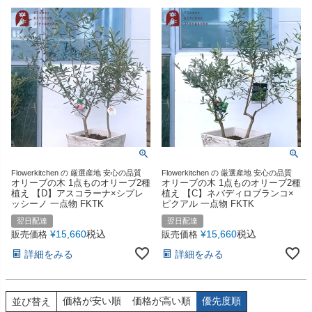
Flowerkitchen の 厳選産地 安心の品質
Flowerkitchen の 厳選産地 安心の品質
オリーブの木 1点ものオリーブ2種
オリーブの木 1点ものオリーブ2種
植え 【D】アスコラーナ×シプレ
植え 【C】ネバディロブランコ×
ッシーノ 一点物 FKTK
ピクアル 一点物 FKTK
翌日配達
翌日配達
¥
15,660
税込
¥
15,660
税込
販売価格
販売価格
詳細をみる
詳細をみる
価格が安い順
価格が高い順
優先度順
並び替え