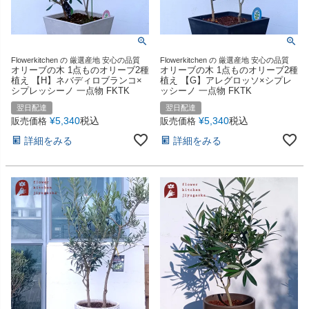
Flowerkitchen の 厳選産地 安心の品質
Flowerkitchen の 厳選産地 安心の品質
オリーブの木 1点ものオリーブ2種
オリーブの木 1点ものオリーブ2種
植え 【H】ネバディロブランコ×
植え 【G】アレグロッソ×シプレ
シプレッシーノ 一点物 FKTK
ッシーノ 一点物 FKTK
翌日配達
翌日配達
¥
5,340
税込
¥
5,340
税込
販売価格
販売価格
詳細をみる
詳細をみる