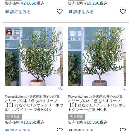
¥
24,060
税込
¥
10,250
税込
販売価格
販売価格
詳細をみる
詳細をみる
Flowerkitchen の 厳選産地 安心の品質
Flowerkitchen の 厳選産地 安心の品質
オリーブの木 1点ものオリーブ
オリーブの木 1点ものオリーブ
【G】ひなかぜ+ジオメトリーボウ
【D】ひなかぜ+プラットロンポッ
ル ホワイト 一点物 FKTK
トグレー 一点物 FKTK
翌日配達
翌日配達
¥
10,250
税込
¥
10,350
税込
販売価格
販売価格
詳細をみる
詳細をみる