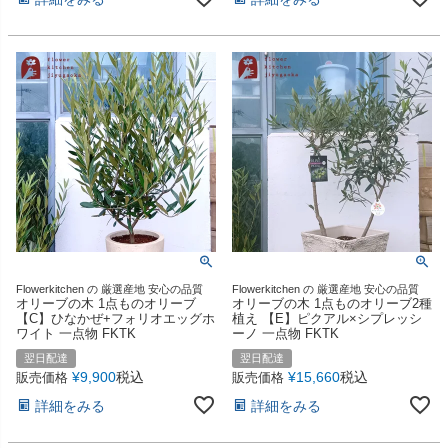
Flowerkitchen の 厳選産地 安心の品質
Flowerkitchen の 厳選産地 安心の品質
オリーブの木 1点ものオリーブ
オリーブの木 1点ものオリーブ2種
【C】ひなかぜ+フォリオエッグホ
植え 【E】ピクアル×シプレッシ
ワイト 一点物 FKTK
ーノ 一点物 FKTK
翌日配達
翌日配達
¥
9,900
税込
¥
15,660
税込
販売価格
販売価格
詳細をみる
詳細をみる