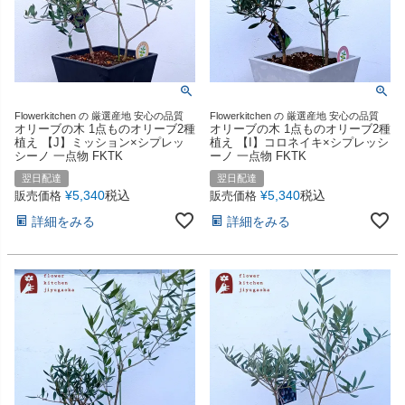
Flowerkitchen の 厳選産地 安心の品質
Flowerkitchen の 厳選産地 安心の品質
オリーブの木 1点ものオリーブ2種
オリーブの木 1点ものオリーブ2種
植え 【J】ミッション×シプレッ
植え 【I】コロネイキ×シプレッシ
シーノ 一点物 FKTK
ーノ 一点物 FKTK
翌日配達
翌日配達
¥
5,340
税込
¥
5,340
税込
販売価格
販売価格
詳細をみる
詳細をみる