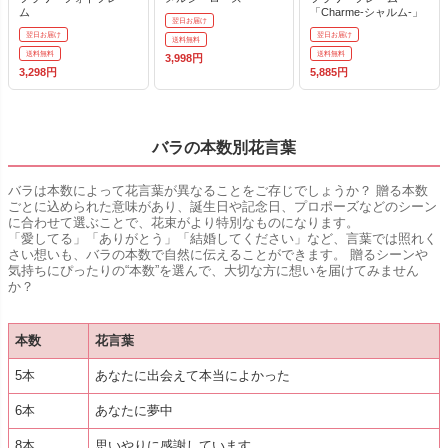
ム
「Charme-シャルム-」
翌日お届け
翌日お届け
翌日お届け
送料無料
送料無料
送料無料
3,998円
3,298円
5,885円
バラの本数別花言葉
バラは本数によって花言葉が異なることをご存じでしょうか？ 贈る本数
ごとに込められた意味があり、誕生日や記念日、プロポーズなどのシーン
に合わせて選ぶことで、花束がより特別なものになります。
「愛してる」「ありがとう」「結婚してください」など、言葉では照れく
さい想いも、バラの本数で自然に伝えることができます。 贈るシーンや
気持ちにぴったりの“本数”を選んで、大切な方に想いを届けてみません
か？
本数
花言葉
5本
あなたに出会えて本当によかった
6本
あなたに夢中
8本
思いやりに感謝しています