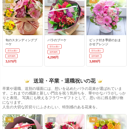
1位
2位
3位
旬のスタンディングブ
バラのブーケ
ピック付き季節のおま
ーケ
かせアレンジ
翌日お届け
翌日お届け
翌日お届け
送料無料
送料無料
送料無料
4,298円
3,575円
3,889円
送迎・卒業・退職祝いの花
卒業や退職、送別の場面には、想いを込めたバラの花束が選ばれていま
す。これまでの感謝と新しい門出を祝う気持ちを、華やかなバラがしっか
りと表現。 写真にも映えるフラワーギフトとして、思い出に残る贈り物
になります。
人生の大切な区切りにふさわしい、特別感のある花束を。
1位
2位
3位