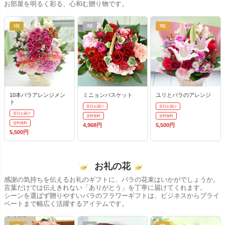
お部屋を明るく彩る、心和む贈り物です。
1位
2位
3位
10本バラアレンジメン
ミニョンバスケット
ユリとバラのアレンジ
ト
翌日お届け
翌日お届け
翌日お届け
送料無料
送料無料
送料無料
4,968円
5,500円
5,500円
お礼の花
感謝の気持ちを伝えるお礼のギフトに、バラの花束はいかがでしょうか。
言葉だけでは伝えきれない「ありがとう」を丁寧に届けてくれます。
シーンを選ばず贈りやすいバラのフラワーギフトは、ビジネスからプライ
ベートまで幅広く活躍するアイテムです。