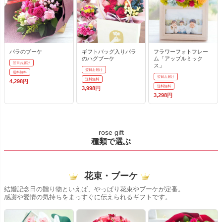
バラのブーケ
ギフトバッグ入りバラ
フラワーフォトフレー
のハグブーケ
ム「アップルミック
翌日お届け
ス」
翌日お届け
送料無料
翌日お届け
送料無料
4,298円
送料無料
3,998円
3,298円
rose gift
種類で選ぶ
花束・ブーケ
結婚記念日の贈り物といえば、やっぱり花束やブーケが定番。
感謝や愛情の気持ちをまっすぐに伝えられるギフトです。