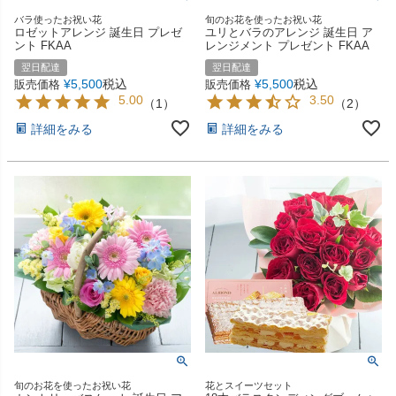
バラ使ったお祝い花
旬のお花を使ったお祝い花
ロゼットアレンジ 誕生日 プレゼ
ユリとバラのアレンジ 誕生日 ア
ント FKAA
レンジメント プレゼント FKAA
翌日配達
翌日配達
¥
5,500
税込
¥
5,500
税込
販売価格
販売価格
5.00
3.50
（
1
）
（
2
）
詳細をみる
詳細をみる
旬のお花を使ったお祝い花
花とスイーツセット