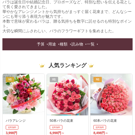
バラは誕生日や結婚記念日、プロポーズなど、特別な想いを伝える花とし
て長く愛されてきました。
華やかなアレンジメントから気持ちがまっすぐ届く花束まで、どんなシー
ンにも寄り添う表現力が魅力です。
本数で意味が変わるバラは、贈る気持ちを数字に託せるのも特別なポイン
ト。
大切な瞬間にふさわしい、バラのフラワーギフトを集めました。
予算
用途
種類
読み物
一覧
人気ランキング
1位
2位
3位
バラアレンジ
50本バラの花束
60本バラの花束
送料無料
送料無料
送料無料
3,998円
6,998円～
8,498円～