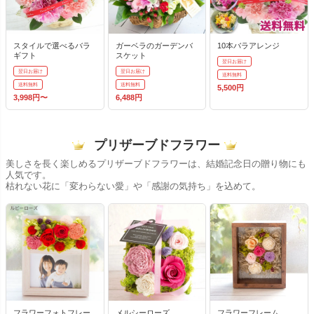
スタイルで選べるバラ
ガーベラのガーデンバ
10本バラアレンジ
ギフト
スケット
翌日お届け
翌日お届け
翌日お届け
送料無料
送料無料
送料無料
5,500円
3,998円〜
6,488円
プリザーブドフラワー
美しさを長く楽しめるプリザーブドフラワーは、結婚記念日の贈り物にも
人気です。
枯れない花に「変わらない愛」や「感謝の気持ち」を込めて。
フラワーフォトフレー
メルシーローズ
フラワーフレーム