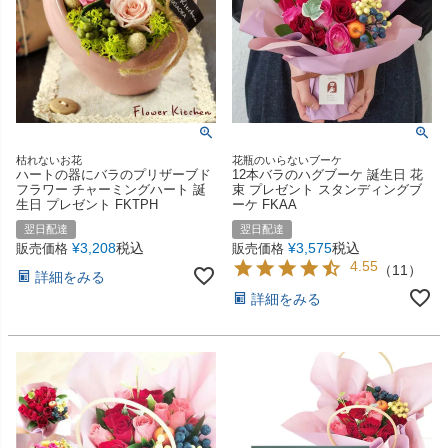
枯れないお花
花瓶のいらないブーケ
ハートの器にバラのプリザーブド
12本バラのハグブーケ 誕生日 花
フラワー チャーミングハート 誕
束 プレゼント スタンディングブ
生日 プレゼント FKTPH
ーケ FKAA
翌日配達
翌日配達
¥
3,208
税込
¥
3,575
税込
販売価格
販売価格
4.55
（
11
）
詳細をみる
詳細をみる