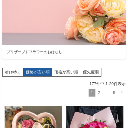
プリザーブドフラワーのおはなし
価格が安い順
価格が高い順
優先度順
並び替え
177
件中
1
-
20
件表示
1
2
…
9