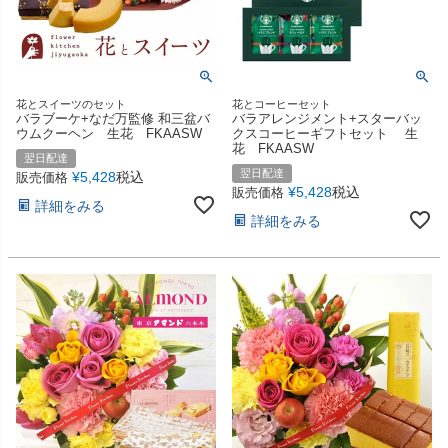
花とスイーツのセット
花とコーヒーセット
バラブーケ+なだ万監修 和三盆バ
バラアレンジメント+スターバッ
ウムクーヘン 生花 FKAASW
クスコーヒーギフトセット 生
花 FKAASW
翌日配達
翌日配達
¥
5,428
税込
販売価格
¥
5,428
税込
販売価格
詳細をみる
詳細をみる