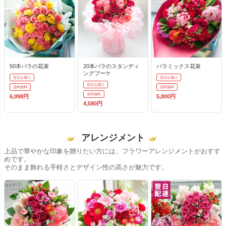
50本バラの花束
20本バラのスタンディ
バラミックス花束
ングブーケ
翌日お届け
翌日お届け
翌日お届け
送料無料
送料無料
送料無料
6,998円
5,800円
4,580円
アレンジメント
上品で華やかな印象を贈りたい方には、フラワーアレンジメントがおすす
めです。
そのまま飾れる手軽さとデザイン性の高さが魅力です。