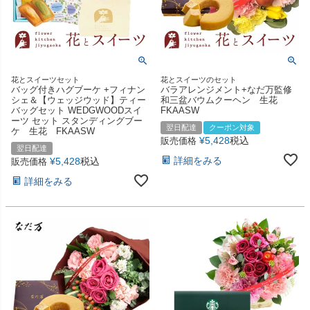
花とスイーツセット
花とスイーツのセット
バッグ付きハグブーケ +フィナン
バラアレンジメント+なだ万監修
シェ＆【ウェッジウッド】ティー
和三盆バウムクーヘン 生花
バッグセット WEDGWOODスイ
FKAASW
ーツ セット スタンディングブー
翌日配達
クーポン対象
ケ 生花 FKAASW
¥
5,428
税込
販売価格
翌日配達
詳細をみる
¥
5,428
税込
販売価格
詳細をみる