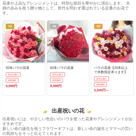
花束や上品なアレンジメントは、特別な節目を華やかに演出します。 夫
婦の歩みを祝う贈り物として、世代を問わず選ばれている定番のお花で
す。
1位
2位
3位
50本バラの花束
60本バラの花束
バラの花束【20本以上
で本数指定承ります】
翌日お届け
翌日お届け
翌日お届け
送料無料
送料無料
送料無料
6,998円
8,498円
5,500円～
出産祝いの花
出産祝いには、やさしい色合いのバラを使った花束やアレンジメントがお
すすめです。
新しい命の誕生を祝うフラワーギフトは、新しい命の誕生とママへの労い
の気持ちをそっと伝えてくれます。