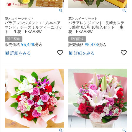
花とスイーツセット
花とスイーツセット
バラアレンジメント+「六本木ア
バラアレンジメント+長崎カステ
マンド」チーズミルフィーユセッ
ラ蜂蜜 0.5号 10切入セット 生
ト 生花 FKAASW
花 FKAASW
翌日配達
翌日配達
¥
5,428
税込
¥
5,478
税込
販売価格
販売価格
詳細をみる
詳細をみる