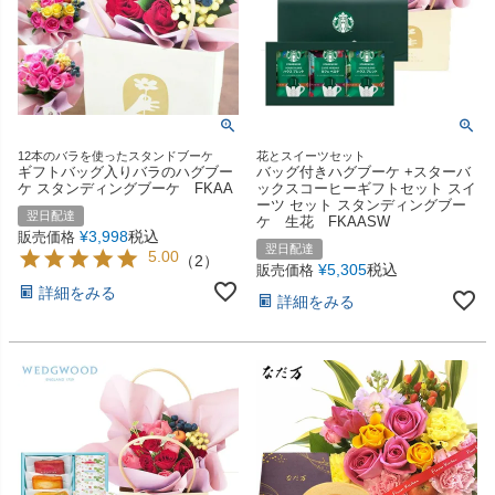
12本のバラを使ったスタンドブーケ
花とスイーツセット
ギフトバッグ入りバラのハグブー
バッグ付きハグブーケ +スターバ
ケ スタンディングブーケ FKAA
ックスコーヒーギフトセット スイ
ーツ セット スタンディングブー
翌日配達
ケ 生花 FKAASW
¥
3,998
税込
販売価格
翌日配達
5.00
（
2
）
¥
5,305
税込
販売価格
詳細をみる
詳細をみる