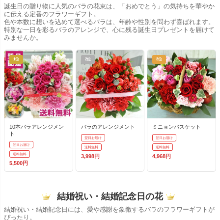
誕生日の贈り物に人気のバラの花束は、「おめでとう」の気持ちを華やか
に伝える定番のフラワーギフト。
色や本数に想いを込めて選べるバラは、年齢や性別を問わず喜ばれます。
特別な一日を彩るバラのアレンジで、心に残る誕生日プレゼントを届けて
みませんか。
1位
2位
3位
10本バラアレンジメン
バラのアレンジメント
ミニョンバスケット
ト
翌日お届け
翌日お届け
翌日お届け
送料無料
送料無料
送料無料
3,998円
4,968円
5,500円
結婚祝い・結婚記念日の花
結婚祝い・結婚記念日には、愛や感謝を象徴するバラのフラワーギフトが
ぴったり。