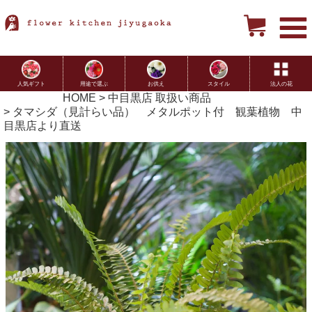
用途で選ぶ
お供え
スタイル
法人の花
人気ギフト
HOME
中目黒店 取扱い商品
タマシダ（見計らい品） メタルポット付 観葉植物 中
目黒店より直送