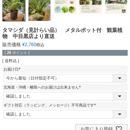
タマシダ（見計らい品） メタルポット付 観葉植
物 中目黒店より直送
販売価格
¥
2,760
税込
[
28
ポイント ]
送料込
お届け日
(
必
須
北海道・沖縄・離島へのお届けは出来ません
)
(
必
須
ギフト対応（ラッピング、メッセージ）不可商品です
)
(
必
須
)
お気に入り登録