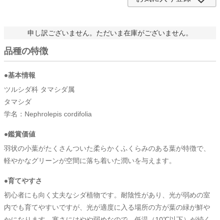
申し訳ございません。ただいま在庫がございません。
品種の特徴
●基本情報
ツルシダ科 タマシダ属
タマシダ
学名：Nephrolepis cordifolia
●鑑賞価値
羽状の小葉がたくさんついた柔らかくふくらみのある葉が特徴で、
軽やかなグリーンが空間に落ち着いた潤いを与えます。
●育てやすさ
初心者にも向く丈夫なシダ植物です。耐陰性があり、光が弱めの室
内でも育てやすいですが、光が適度に入る場所の方が葉の緑が鮮や
かになります。寒さにはやや弱めなので、低温（10℃以下）が続く