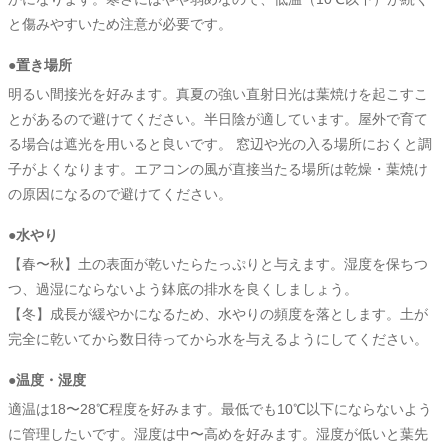
と傷みやすいため注意が必要です。
●置き場所
明るい間接光を好みます。真夏の強い直射日光は葉焼けを起こすこ
とがあるので避けてください。半日陰が適しています。屋外で育て
る場合は遮光を用いると良いです。 窓辺や光の入る場所におくと調
子がよくなります。エアコンの風が直接当たる場所は乾燥・葉焼け
の原因になるので避けてください。
●水やり
【春〜秋】土の表面が乾いたらたっぷりと与えます。湿度を保ちつ
つ、過湿にならないよう鉢底の排水を良くしましょう。
【冬】成長が緩やかになるため、水やりの頻度を落とします。土が
完全に乾いてから数日待ってから水を与えるようにしてください。
●温度・湿度
適温は18〜28℃程度を好みます。最低でも10℃以下にならないよう
に管理したいです。湿度は中〜高めを好みます。湿度が低いと葉先