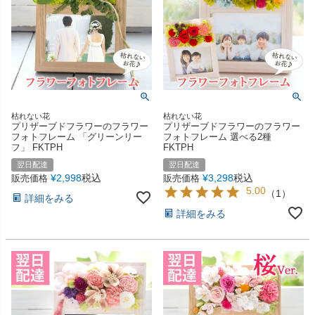
枯れない花
枯れない花
プリザーブドフラワーのフラワー
プリザーブドフラワーのフラワー
フォトフレーム 「グリーンリー
フォトフレーム 選べる2種
フ」 FKTPH
FKTPH
翌日配達
翌日配達
¥
2,998
税込
¥
3,298
税込
販売価格
販売価格
5.00
（
1
）
詳細をみる
詳細をみる