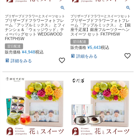
プリザーブドフラワーとスイーツセット
プリザーブドフラワーとスイーツセット
プリザーブドフラワーフォトフレ
プリザーブドフラワーフォトフレ
ーム「アップルミックス」 とフィ
ーム「アップルミックス」 と【銀
ナンシェ＆「ウェッジウッド」テ
座千疋屋】銀座フルーツクーヘン
ィーバッグセット WEDGWOOD
スイーツ セット FKTPHSW
FKTPHSW
翌日配達
翌日配達
¥
5,443
税込
販売価格
¥
4,948
税込
販売価格
詳細をみる
詳細をみる