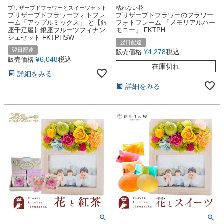
プリザーブドフラワーとスイーツセット
枯れない花
プリザーブドフラワーフォトフレ
プリザーブドフラワーのフラワー
ーム「アップルミックス」 と【銀
フォトフレーム 「メモリアルハー
座千疋屋】銀座フルーツフィナン
モニー」 FKTPH
シェセット FKTPHSW
翌日配達
翌日配達
¥
4,278
税込
販売価格
¥
6,048
税込
販売価格
在庫切れ
詳細をみる
詳細をみる