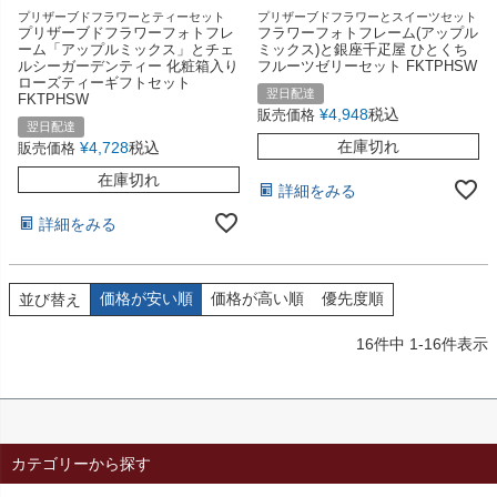
プリザーブドフラワーとティーセット
プリザーブドフラワーとスイーツセット
プリザーブドフラワーフォトフレ
フラワーフォトフレーム(アップル
ーム「アップルミックス」とチェ
ミックス)と銀座千疋屋 ひとくち
ルシーガーデンティー 化粧箱入り
フルーツゼリーセット FKTPHSW
ローズティーギフトセット
翌日配達
FKTPHSW
¥
4,948
税込
販売価格
翌日配達
在庫切れ
¥
4,728
税込
販売価格
在庫切れ
詳細をみる
詳細をみる
価格が安い順
価格が高い順
優先度順
並び替え
16
件中
1
-
16
件表示
カテゴリーから探す