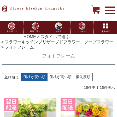
用途で選ぶ
お供え
スタイル
法人の花
人気ギフト
HOME
スタイルで選ぶ
フラワーキッチンプリザーブドフラワー・ソープフラワー
フォトフレーム
フォトフレーム
価格が安い順
価格が高い順
優先度順
並び替え
16
件中
1
-
16
件表示