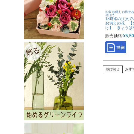
お盆 お供え お悔やみ
命日に
13時迄の注文
お供えの花 【
け】 きょうは
販売価格
¥
5,5
並び替え
おす