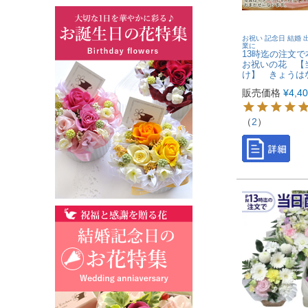
お祝い 記念日 結婚 出
業に
13時迄の注文
お祝いの花 【
け】 きょうは
販売価格
¥
4,4
（
2
）