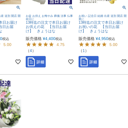
産 送別 開店 開
お盆 お供え お悔やみ 葬儀 法事 仏事
お祝い 記念日 結婚 出産 送別 開店 開
命日に
業に
で本日お届け
13時迄の注文で本日お届け
13時迄の注文で本日お届け
当日お届
お供えの花 【当日お届
お祝いの花 【当日お届
な
け】 きょうはな
け】 きょうはな
00
販売価格
¥
4,400
販売価格
¥
4,950
税込
税込
税込
5.00
4.75
5.00
（
4
）
（
1
）