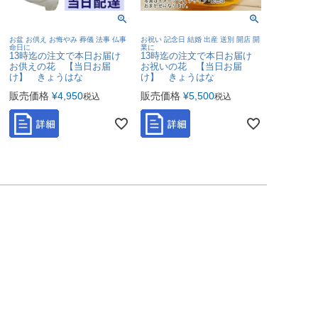
お盆 お供え お悔やみ 葬儀 法事 仏事
お祝い 記念日 結婚 出産 送別 開店 開
命日に
業に
13時迄の注文で本日お届け
13時迄の注文で本日お届け
お供えの花 【当日お届
お祝いの花 【当日お届
け】 きょうはな
け】 きょうはな
販売価格
¥
4,950
販売価格
¥
5,500
税込
税込