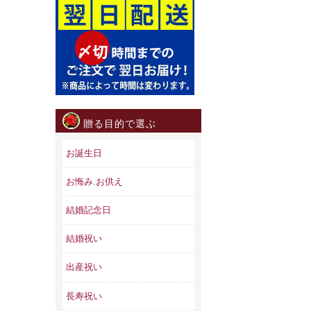
贈る目的で選ぶ
お誕生日
お悔み.お供え
結婚記念日
結婚祝い
出産祝い
長寿祝い