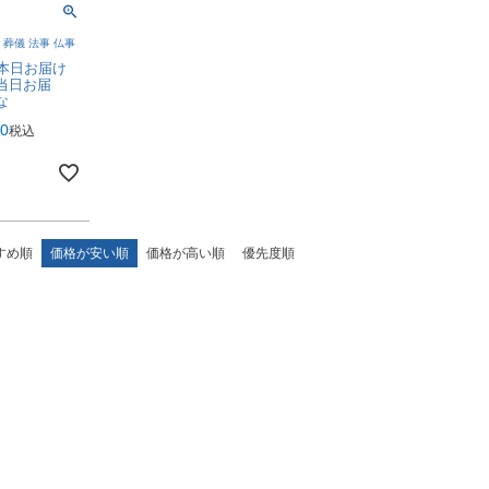
 葬儀 法事 仏事
で本日お届け
当日お届
な
00
税込
すめ順
価格が安い順
価格が高い順
優先度順