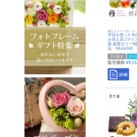
花とスイーツセット
洋花を使った旬
お供え花 Lサイ
屋 銀座ゼリー9
花 FKAASW
翌日配達
クー
販売価格
¥
9,2