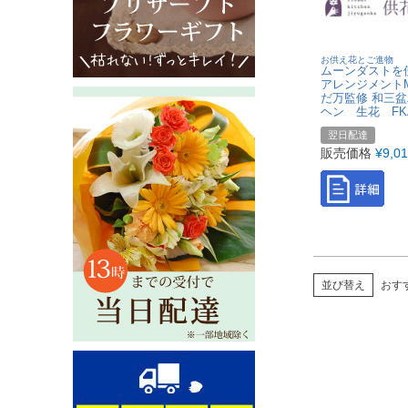
お供え花とご進物
ムーンダストを
アレンジメント
だ万監修 和三
ヘン 生花 FK
翌日配達
販売価格
¥
9,0
並び替え
おす