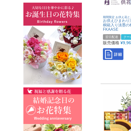
期間限定 お供え花と
お供えひまわり
桐箱入り淡墨の
FKAASE
翌日配達
クー
販売価格
¥
9,9