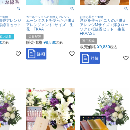
ご進物
カーネーションのお供えアレンジ
お供え花とご進物
清香アレンジ
ムーンダストを使ったお供え
洋花を使った ユリのお供え
桜線香セット
アレンジメントLサイズ 生
アレンジMサイズ＋浮きロー
花 FKAA
ソクと桜線香セット 生花
FKAASE
ポン対象
翌日配達
翌日配達
60
販売価格
¥
9,880
税込
税込
販売価格
¥
9,830
税込