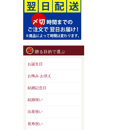
贈る目的で選ぶ
お誕生日
お悔み.お供え
結婚記念日
結婚祝い
出産祝い
長寿祝い