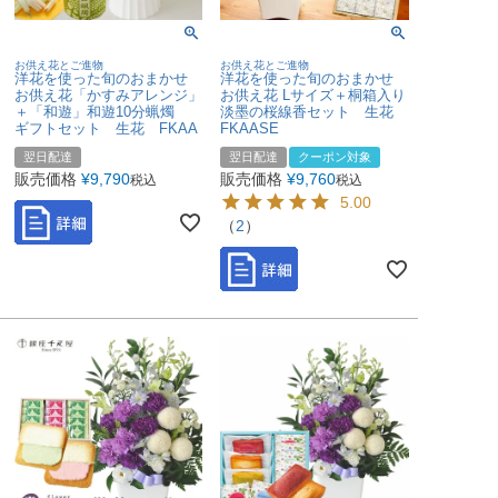
お供え花とご進物
お供え花とご進物
洋花を使った旬のおまかせ
洋花を使った旬のおまかせ
お供え花「かすみアレンジ」
お供え花 Lサイズ＋桐箱入り
＋「和遊」和遊10分蝋燭
淡墨の桜線香セット 生花
ギフトセット 生花 FKAA
FKAASE
翌日配達
翌日配達
クーポン対象
販売価格
¥
9,790
販売価格
¥
9,760
税込
税込
5.00
（
2
）