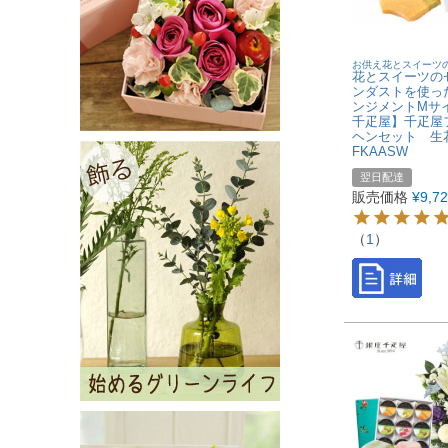
お供え花とスイーツ
花とスイーツの
ンダストを使っ
ンジメントMサ
千疋屋】千疋屋
ヘンセット 
FKAASW
翌日配達
販売価格
¥
9,7
（
1
）