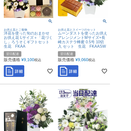
お供え花とご進物
お供え花とスイーツのセット
洋花を使った旬のおまかせ
ムーンダストを使ったお供え
お供え花 Lサイズ＋「花づく
アレンジメントMサイズ+長
し」ろうそくギフトセット
崎カステラ蜂蜜 0.5号 10切
生花 FKAA
入 セット 生花 FKAASW
翌日配達
翌日配達
販売価格
¥
9,100
販売価格
¥
9,060
税込
税込