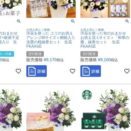
お供え花とご進物
お供え花とご進物
のおまかせ
洋花を使った ユリのお供え
洋花を使った旬のおまかせ
ズ+銀座千疋
アレンジMサイズ＋桐箱入り
お供え花 Lサイズ＋「和華の
個入り 生
淡墨の桜線香セット 生花
雅」線香セット 生花
FKAASE
FKAASE
ポン対象
翌日配達
翌日配達
10
販売価格
¥
9,170
販売価格
¥
9,100
税込
税込
税込