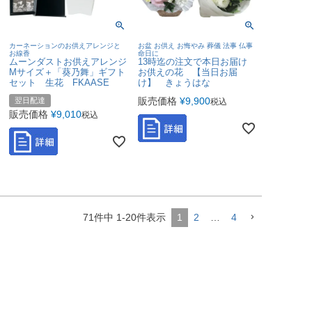
カーネーションのお供えアレンジと
お盆 お供え お悔やみ 葬儀 法事 仏事
お線香
命日に
ムーンダストお供えアレンジ
13時迄の注文で本日お届け
Mサイズ＋「葵乃舞」ギフト
お供えの花 【当日お届
セット 生花 FKAASE
け】 きょうはな
販売価格
¥
9,900
翌日配達
税込
販売価格
¥
9,010
税込
71
件中
1
-
20
件表示
1
2
…
4