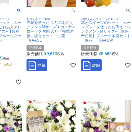
のセット
お供え花とご進物
お供え花とスイーツのセット
セット ムー
洋花を使った ユリのお供え
花とスイーツのセット ムー
たお供えアレ
アレンジMサイズ＋カメヤマ
ンダストを使ったお供えアレ
イズ+【銀座
ローソク 桐箱入り「桜華の
ンジメントMサイズ+【銀座
フルーツクー
雅」線香セット 生花
千疋屋】フルーツ羊羹セット
生花
FKAASE
生花 FKAASW
翌日配達
翌日配達
販売価格
¥
9,610
販売価格
¥
9,560
税込
税込
25
税込
5.00