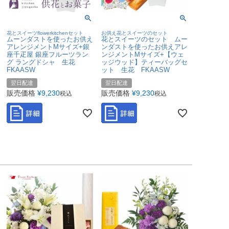
花とスイーツflowerkitchenセット
お供え花とスイーツのセット
ムーンダストを使ったお供え
花とスイーツのセット ムー
アレンジメントMサイズ+銀
ンダストを使ったお供えアレ
座千疋屋 銀座フルーツラン
ンジメントMサイズ+【ウェ
グ ラングドシャ 生花
ッジウッド】ティーバッグセ
FKAASW
ット 生花 FKAASW
翌日配達
翌日配達
販売価格
¥
9,230
販売価格
¥
9,230
税込
税込