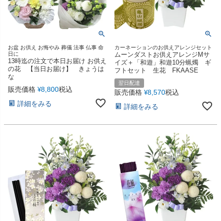
お盆 お供え お悔やみ 葬儀 法事 仏事 命
カーネーションのお供えアレンジセット
日に
ムーンダストお供えアレンジMサ
13時迄の注文で本日お届け お供え
イズ＋「和遊」和遊10分蝋燭 ギ
の花 【当日お届け】 きょうは
フトセット 生花 FKAASE
な
翌日配達
販売価格
8,800
税込
¥
販売価格
8,570
税込
¥
詳細をみる
詳細をみる