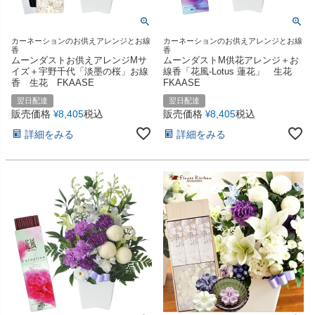
カーネーションのお供えアレンジとお線
カーネーションのお供えアレンジとお線
香
香
ムーンダストお供えアレンジMサ
ムーンダストM供花アレンジ＋お
イズ＋宇野千代「淡墨の桜」お線
線香「花風-Lotus 蓮花」 生花
香 生花 FKAASE
FKAASE
翌日配達
翌日配達
販売価格
8,405
税込
販売価格
8,405
税込
¥
¥
詳細をみる
詳細をみる