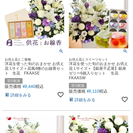
お供え花とご進物
お供え花とスイーツセット
洋花を使った旬のおまかせ お供え
洋花を使った旬のおまかせ お供え
花 Lサイズ＋花風4種のお線香セッ
花 Lサイズ＋【銀座千疋屋】銀座
ト 生花 FKAASE
ゼリー6個入りセット 生花
FKAASW
翌日配達
翌日配達
販売価格
8,440
税込
¥
販売価格
8,110
税込
¥
詳細をみる
詳細をみる