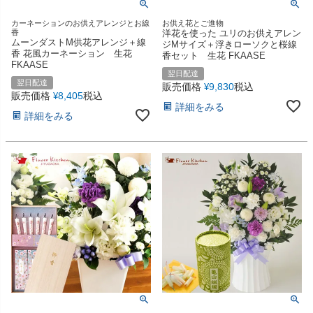
カーネーションのお供えアレンジとお線
お供え花とご進物
香
洋花を使った ユリのお供えアレン
ムーンダストM供花アレンジ＋線
ジMサイズ＋浮きローソクと桜線
香 花風カーネーション 生花
香セット 生花 FKAASE
FKAASE
翌日配達
翌日配達
販売価格
9,830
税込
¥
販売価格
8,405
税込
¥
詳細をみる
詳細をみる