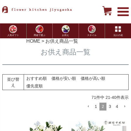
用途で選ぶ
お供え
スタイル
法人の花
人気ギフト
HOME
お供え商品一覧
お供え商品一覧
おすすめ順
価格が安い順
価格が高い順
並び替
え
優先度順
71
件中
21
-
40
件表示
1
2
3
4