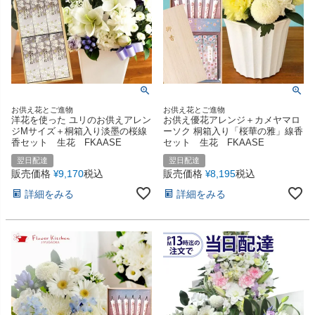
お供え花とご進物
お供え花とご進物
洋花を使った ユリのお供えアレン
お供え優花アレンジ＋カメヤマロ
ジMサイズ＋桐箱入り淡墨の桜線
ーソク 桐箱入り「桜華の雅」線香
香セット 生花 FKAASE
セット 生花 FKAASE
翌日配達
翌日配達
販売価格
9,170
税込
販売価格
8,195
税込
¥
¥
詳細をみる
詳細をみる