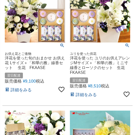
お供え花とご進物
ユリを使った供花
洋花を使った旬のおまかせ お供え
洋花を使った ユリのお供えアレン
花 Lサイズ＋「和華の雅」線香セ
ジMサイズ＋「和華の雅」ミニ寸
ット 生花 FKAASE
線香とローソクのセット 生花
FKAASE
翌日配達
翌日配達
販売価格
9,100
税込
¥
販売価格
8,510
税込
¥
詳細をみる
詳細をみる