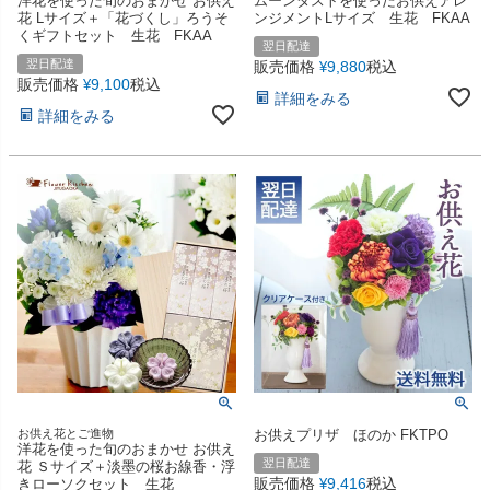
洋花を使った旬のおまかせ お供え
ムーンダストを使ったお供えアレ
花 Lサイズ＋「花づくし」ろうそ
ンジメントLサイズ 生花 FKAA
くギフトセット 生花 FKAA
翌日配達
翌日配達
販売価格
9,880
税込
¥
販売価格
9,100
税込
¥
詳細をみる
詳細をみる
お供え花とご進物
お供えプリザ ほのか FKTPO
洋花を使った旬のおまかせ お供え
翌日配達
花 Ｓサイズ＋淡墨の桜お線香・浮
販売価格
9,416
税込
きローソクセット 生花
¥