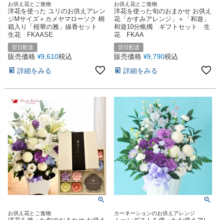
お供え花とご進物
お供え花とご進物
洋花を使った ユリのお供えアレン
洋花を使った旬のおまかせ お供え
ジMサイズ＋カメヤマローソク 桐
花「かすみアレンジ」＋「和遊」
箱入り「桜華の雅」線香セット
和遊10分蝋燭 ギフトセット 生
生花 FKAASE
花 FKAA
翌日配達
翌日配達
販売価格
9,610
税込
販売価格
9,790
税込
¥
¥
詳細をみる
詳細をみる
お供え花とご進物
カーネーションのお供えアレンジ