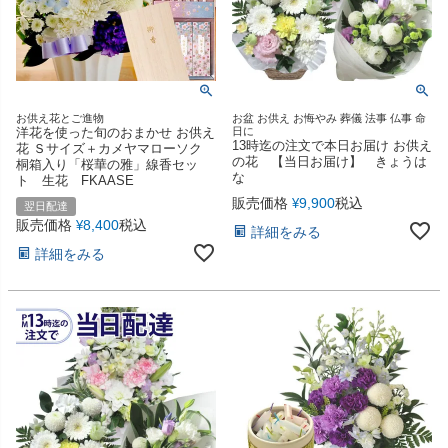
お供え花とご進物
お盆 お供え お悔やみ 葬儀 法事 仏事 命
洋花を使った旬のおまかせ お供え
日に
13時迄の注文で本日お届け お供え
花 Ｓサイズ＋カメヤマローソク
の花 【当日お届け】 きょうは
桐箱入り「桜華の雅」線香セッ
な
ト 生花 FKAASE
販売価格
9,900
税込
¥
翌日配達
販売価格
8,400
税込
¥
詳細をみる
詳細をみる