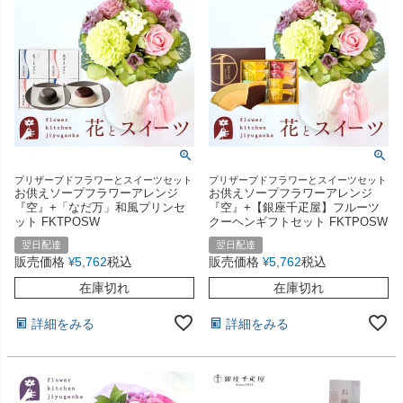
プリザーブドフラワーとスイーツセット
プリザーブドフラワーとスイーツセット
お供えソープフラワーアレンジ
お供えソープフラワーアレンジ
『空』+「なだ万」和風プリンセ
『空』+【銀座千疋屋】フルーツ
ット FKTPOSW
クーヘンギフトセット FKTPOSW
翌日配達
翌日配達
販売価格
5,762
税込
販売価格
5,762
税込
¥
¥
在庫切れ
在庫切れ
詳細をみる
詳細をみる