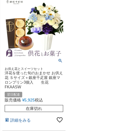
お供え花とスイーツセット
洋花を使った旬のおまかせ お供え
花 Ｓサイズ＋銀座千疋屋 銀座マ
ロンプリン3個入 生花
FKAASW
翌日配達
販売価格
5,925
税込
¥
在庫切れ
詳細をみる