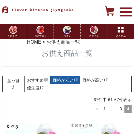
用途で選ぶ
お供え
スタイル
法人の花
人気ギフト
HOME
お供え商品一覧
お供え商品一覧
おすすめ順
価格が安い順
価格が高い順
並び替
え
優先度順
67
件中
61
-
67
件表示
1
…
3
4