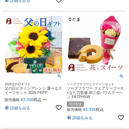
詳細をみる
2026父の日ギフト
ソープフラワーとスイーツセット
父の日ビタミンアレンジ 選べるス
ソープフラワー フェアリーブーケ
イーツセット 2026 FKPP
+なだ万監修 和三盆バウムクーヘ
ン FKTPHSW
¥
3,300
税込
〜
販売価格
翌日配達
詳細をみる
¥
3,335
税込
販売価格
詳細をみる