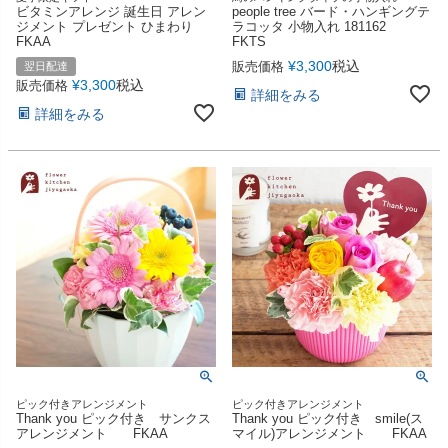
ビタミンアレンジ 誕生日 アレン
people tree バード・ハンギングテ
ジメント プレゼント ひまわり
ラコッタ 小物入れ 181162
FKAA
FKTS
¥
3,300
税込
販売価格
翌日配達
¥
3,300
税込
販売価格
詳細をみる
詳細をみる
ピック付きアレンジメント
ピック付きアレンジメント
Thank you ピック付き サンクス
Thank you ピック付き smile(ス
アレンジメント FKAA
マイル)アレンジメント FKAA