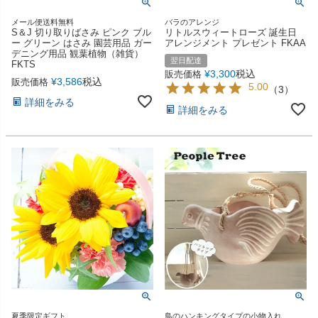
メール便送料無料
バラのアレンジ
S＆J 切り取りばさみ ピンク ブル
リトルスウィートローズ 誕生日
ー グリーン はさみ 園芸用品 ガー
アレンジメント プレゼント FKAA
デニング用品 観葉植物（雑貨）
翌日配達
FKTS
¥
3,300
税込
販売価格
¥
3,586
税込
販売価格
5.00
（
3
）
詳細をみる
詳細をみる
夏季限定ギフト
鳥のハンキングタイプの小物入れ