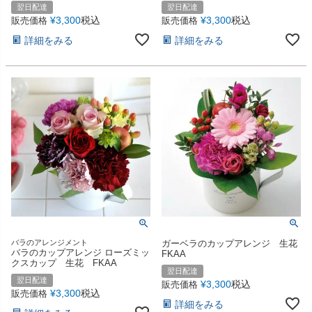
翌日配達
翌日配達
¥
3,300
税込
¥
3,300
税込
販売価格
販売価格
詳細をみる
詳細をみる
バラのアレンジメント
ガーベラのカップアレンジ 生花
バラのカップアレンジ ローズミッ
FKAA
クスカップ 生花 FKAA
翌日配達
翌日配達
¥
3,300
税込
販売価格
¥
3,300
税込
販売価格
詳細をみる