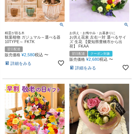
精霊が宿る木
お供え・お悔やみ・お墓参りに
観葉植物 ガジュマル～選べる器
お供え花束 左右一対 選べるサイ
10TYPE～ FKTK
ズ 生花 【愛知県豊橋市から出
荷】 FKAA
翌日配達
翌日配達
クーポン対象
¥
2,580
税込
〜
販売価格
¥
2,680
税込
〜
販売価格
詳細をみる
詳細をみる