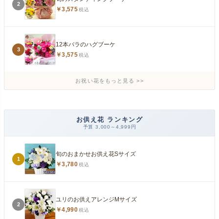
2
￥3,575
税込
12本バラのハグブーケ
3
￥3,575
税込
お祝い花をもっと見る
お供え花 ランキング
予算 3,000～4,999円
旬のおまかせお供え花Sサイズ
1
￥3,780
税込
ユリのお供えアレンジMサイズ
2
￥4,990
税込