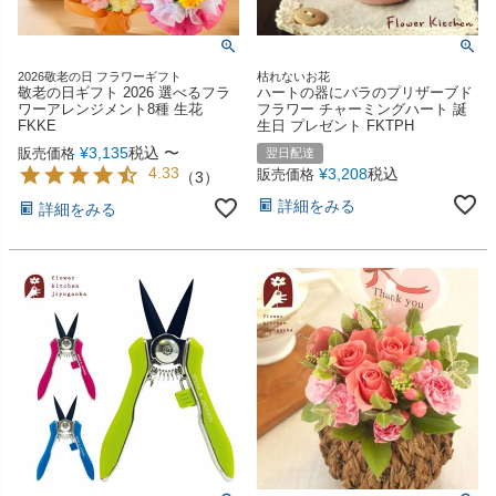
2026敬老の日 フラワーギフト
枯れないお花
敬老の日ギフト 2026 選べるフラ
ハートの器にバラのプリザーブド
ワーアレンジメント8種 生花
フラワー チャーミングハート 誕
FKKE
生日 プレゼント FKTPH
¥
3,135
税込
〜
販売価格
翌日配達
4.33
¥
3,208
税込
販売価格
（
3
）
詳細をみる
詳細をみる