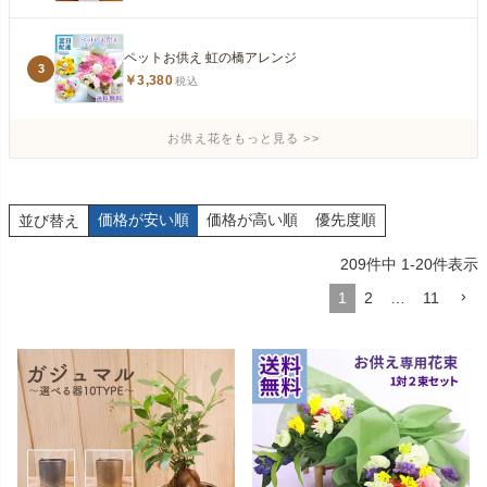
ペットお供え 虹の橋アレンジ
3
￥3,380
税込
お供え花をもっと見る
価格が安い順
価格が高い順
優先度順
並び替え
209
件中
1
-
20
件表示
1
2
…
11