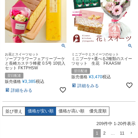
お花とスイーツセット
ミニブーケとスイーツのセット
ソープフラワーフェアリーブーケ
ミニブーケ+選べる2種類のスイー
と長崎カステラ蜂蜜 0.5号 10切入
ツセット 生花 FKAASW
セット FKTPHSW
翌日配達
翌日配達
¥
3,470
税込
販売価格
¥
3,385
税込
販売価格
詳細をみる
詳細をみる
価格が安い順
価格が高い順
優先度順
並び替え
209
件中
1
-
20
件表示
1
2
…
11