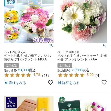
ペットのお供え花
ペットのお供え花
ペットお供え 虹の橋アレンジ お
ペットのお供えハートケーキ お悔
悔やみ アレンジメント FKAA
やみ アレンジメント FKAA
翌日配達
翌日配達
¥
3,380
税込
¥
3,380
税込
販売価格
販売価格
4.78
5.00
（
23
）
（
4
）
詳細をみる
詳細をみる