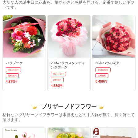
大切な人の誕生日に花束を。華やかさと感動を届ける、定番で嬉しいギフ
トです。
バラブーケ
20本バラのスタンディ
60本バラの花束
ングブーケ
翌日お届け
翌日お届け
翌日お届け
送料無料
送料無料
送料無料
4,298円
8,498円
4,580円
プリザーブドフラワー
枯れないプリザーブドフラワーは水換えなどの手入れが無く、長く飾って
頂けます。