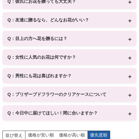
Q：彼氏にお花を贈っても大丈夫？
で心ときめくお花をどうぞ。
A： もちろんOKです！白やグリーン系の落ち着いた色合いの花
束なら、ナチュラルで男性にも贈りやすいですよ
Q：友達に贈るなら、どんなお花がいい？
A： 明るいビタミンカラーやポップなアレンジがおすすめで
す。コンパクトで飾りやすいサイズ感のバスケットアレンジも
Q：目上の方へ花を贈るには？
人気です。
A： 上品な色合いのお花や、高級感のあるユリ・バラが喜ばれ
ます。感謝の気持ちを込めて、丁寧な印象のフラワーギフトを
Q：女性に人気のお花は何ですか？
贈りましょう。
A： ガーベラ、ピンクのバラ、トルコキキョウが特に人気で
す。華やかさとかわいらしさのバランスが良く、贈る相手に合
Q：男性にも花は喜ばれますか？
わせてアレンジしやすいお花です。
A： はい、男性にもよろこばれます！花は「かわいい」だけで
なく、スタイリッシュにもナチュラルにも演出できます。性別
Q：プリザーブドフラワーのクリアケースについて
を問わず、心に残るギフトになりますよ。
A： 一部のプリザーブドフラワー商品には、プラスチック製の
クリアケースが付属します。
Q：今日中に届けてほしい！間に合いますか？
ケース付きでない商品には、後からケースを追加することはで
きません。
A： 大丈夫です！
13時までのご注文で、当日中にお届けできる商品もご用意して
います。
価格が安い順
価格が高い順
優先度順
並び替え