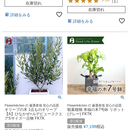
（
1
）
在庫切れ
在庫切れ
詳細をみる
詳細をみる
Flowerkitchen の 厳選産地 安心の品質
Flowerkitchen の 厳選産地 安心の品質
オリーブの木 1点ものオリーブ
観葉植物 幸福の木7号鉢 リポット
【A】ひなかぜ+ルデビュースクエ
(グレー) FKTK
アSサイズ一点物 FKTK
翌日配達
翌日配達
¥
7,198
税込
販売価格