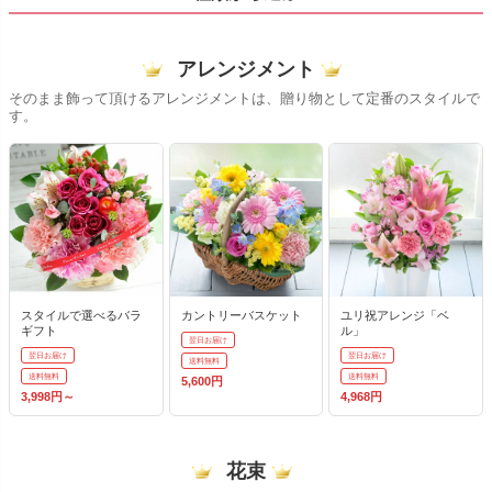
アレンジメント
そのまま飾って頂けるアレンジメントは、贈り物として定番のスタイルで
す。
スタイルで選べるバラ
カントリーバスケット
ユリ祝アレンジ「ベ
ギフト
ル」
翌日お届け
翌日お届け
翌日お届け
送料無料
送料無料
送料無料
5,600円
3,998円～
4,968円
花束