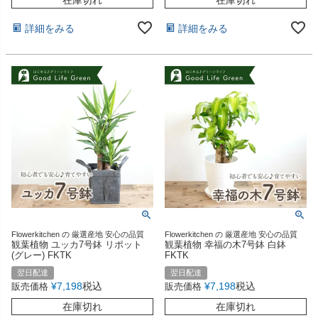
詳細をみる
詳細をみる
Flowerkitchen の 厳選産地 安心の品質
Flowerkitchen の 厳選産地 安心の品質
観葉植物 ユッカ7号鉢 リポット
観葉植物 幸福の木7号鉢 白鉢
(グレー) FKTK
FKTK
翌日配達
翌日配達
¥
7,198
税込
¥
7,198
税込
販売価格
販売価格
在庫切れ
在庫切れ