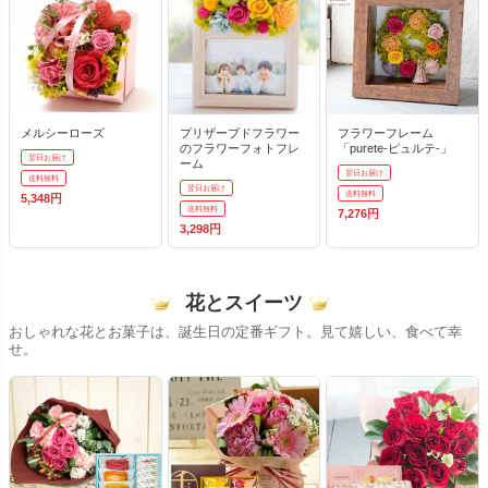
メルシーローズ
プリザーブドフラワー
フラワーフレーム
のフラワーフォトフレ
「purete-ピュルテ-」
翌日お届け
ーム
翌日お届け
送料無料
翌日お届け
送料無料
5,348円
送料無料
7,276円
3,298円
花とスイーツ
おしゃれな花とお菓子は、誕生日の定番ギフト。見て嬉しい、食べて幸
せ。