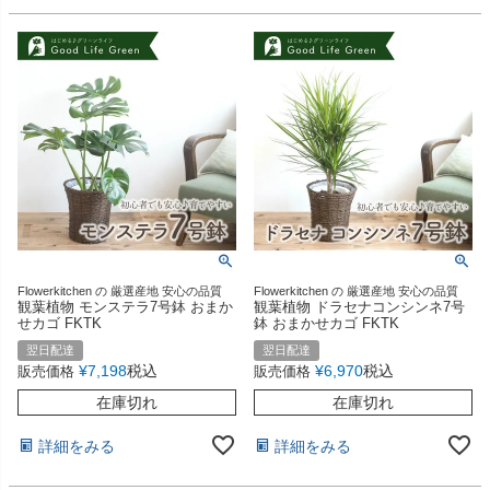
Flowerkitchen の 厳選産地 安心の品質
Flowerkitchen の 厳選産地 安心の品質
観葉植物 モンステラ7号鉢 おまか
観葉植物 ドラセナコンシンネ7号
せカゴ FKTK
鉢 おまかせカゴ FKTK
翌日配達
翌日配達
¥
7,198
税込
¥
6,970
税込
販売価格
販売価格
在庫切れ
在庫切れ
詳細をみる
詳細をみる