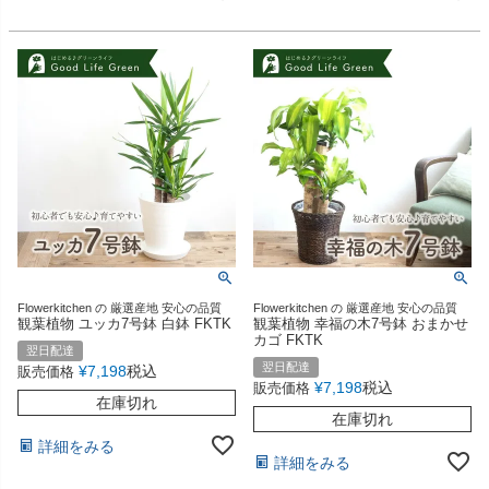
Flowerkitchen の 厳選産地 安心の品質
Flowerkitchen の 厳選産地 安心の品質
観葉植物 ユッカ7号鉢 白鉢 FKTK
観葉植物 幸福の木7号鉢 おまかせ
カゴ FKTK
翌日配達
翌日配達
¥
7,198
税込
販売価格
¥
7,198
税込
販売価格
在庫切れ
在庫切れ
詳細をみる
詳細をみる