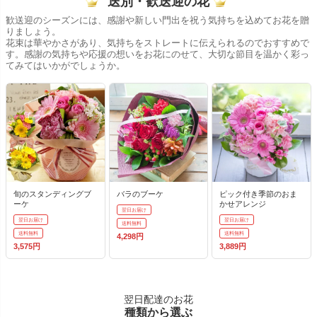
送別・歓送迎の花
歓送迎のシーズンには、感謝や新しい門出を祝う気持ちを込めてお花を贈
りましょう。
花束は華やかさがあり、気持ちをストレートに伝えられるのでおすすめで
す。感謝の気持ちや応援の想いをお花にのせて、大切な節目を温かく彩っ
てみてはいかがでしょうか。
旬のスタンディングブ
バラのブーケ
ピック付き季節のおま
ーケ
かせアレンジ
翌日お届け
翌日お届け
翌日お届け
送料無料
送料無料
送料無料
4,298円
3,575円
3,889円
翌日配達のお花
種類から選ぶ