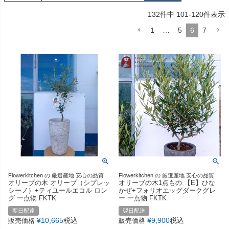
お急ぎの方は「きょうはな」をぜひご利用ください。詳しくは
こちら>>
132
件中
101
-
120
件表示
1
…
5
6
7
Flowerkitchen の 厳選産地 安心の品質
Flowerkitchen の 厳選産地 安心の品質
オリーブの木 オリーブ（シプレッ
オリーブの木1点もの 【E】ひな
シーノ）+ティユールエコル ロン
かぜ+フォリオエッグダークグレ
グ 一点物 FKTK
ー 一点物 FKTK
翌日配達
翌日配達
¥
10,665
税込
¥
9,900
税込
販売価格
販売価格