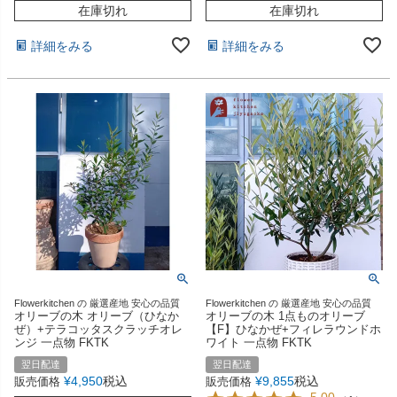
在庫切れ
在庫切れ
詳細をみる
詳細をみる
Flowerkitchen の 厳選産地 安心の品質
Flowerkitchen の 厳選産地 安心の品質
オリーブの木 オリーブ（ひなか
オリーブの木 1点ものオリーブ
ぜ）+テラコッタスクラッチオレ
【F】ひなかぜ+フィレラウンドホ
ンジ 一点物 FKTK
ワイト 一点物 FKTK
翌日配達
翌日配達
¥
4,950
税込
¥
9,855
税込
販売価格
販売価格
5.00