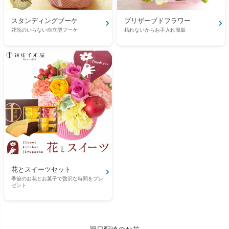
›
›
スタンディングブーケ
プリザーブドフラワー
花瓶のいらない自立型ブーケ
枯れないからお手入れ簡単
›
花とスイーツセット
季節のお花とお菓子で贅沢な時間をプレ
ゼント