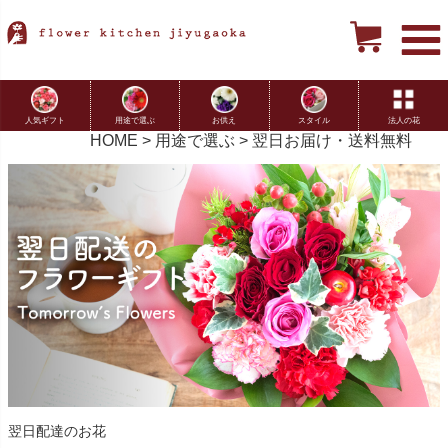
用途で選ぶ
お供え
スタイル
法人の花
人気ギフト
HOME
用途で選ぶ
翌日お届け・送料無料
翌日配達のお花