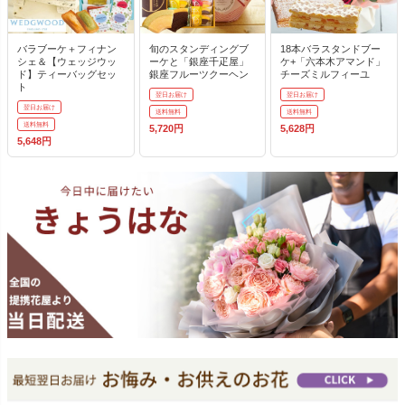
バラブーケ＋フィナン
旬のスタンディングブ
18本バラスタンドブー
シェ＆【ウェッジウッ
ーケと「銀座千疋屋」
ケ+「六本木アマンド」
ド】ティーバッグセッ
銀座フルーツクーヘン
チーズミルフィーユ
ト
翌日お届け
翌日お届け
翌日お届け
送料無料
送料無料
送料無料
5,720円
5,628円
5,648円