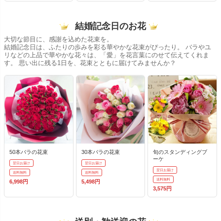
結婚記念日のお花
大切な節目に、感謝を込めた花束を。
結婚記念日は、ふたりの歩みを彩る華やかな花束がぴったり。 バラやユ
リなどの上品で華やかな花々は、「愛」を花言葉にのせて伝えてくれま
す。 思い出に残る1日を、花束とともに届けてみませんか？
50本バラの花束
30本バラの花束
旬のスタンディングブ
ーケ
翌日お届け
翌日お届け
翌日お届け
送料無料
送料無料
送料無料
6,998円
5,498円
3,575円