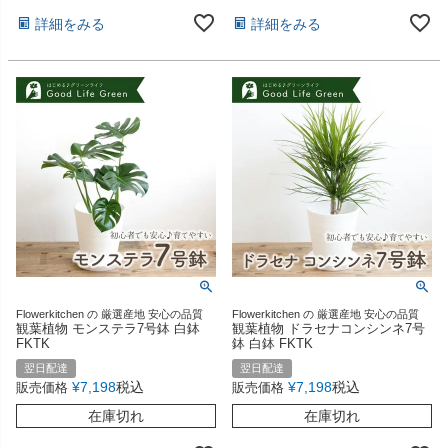
詳細をみる
詳細をみる
Flowerkitchen の 厳選産地 安心の品質
Flowerkitchen の 厳選産地 安心の品質
観葉植物 モンステラ7号鉢 白鉢
観葉植物 ドラセナコンシンネ7号
FKTK
鉢 白鉢 FKTK
翌日配達
翌日配達
¥
7,198
税込
¥
7,198
税込
販売価格
販売価格
在庫切れ
在庫切れ