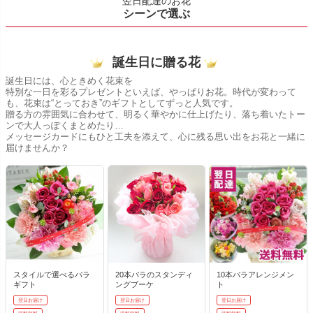
翌日配達のお花
シーンで選ぶ
誕生日に贈る花
誕生日には、心ときめく花束を
特別な一日を彩るプレゼントといえば、やっぱりお花。時代が変わって
も、花束は“とっておき”のギフトとしてずっと人気です。
贈る方の雰囲気に合わせて、明るく華やかに仕上げたり、落ち着いたトー
ンで大人っぽくまとめたり…
メッセージカードにもひと工夫を添えて、心に残る思い出をお花と一緒に
届けませんか？
スタイルで選べるバラ
20本バラのスタンディ
10本バラアレンジメン
ギフト
ングブーケ
ト
翌日お届け
翌日お届け
翌日お届け