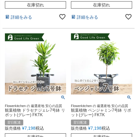
在庫切れ
在庫切れ
詳細をみる
詳細をみる
Flowerkitchen の 厳選産地 安心の品質
Flowerkitchen の 厳選産地 安心の品質
観葉植物 ドラセナジェレ7号鉢 リ
観葉植物 ベンジャミン7号鉢 リポ
ポット(グレー) FKTK
ット(グレー) FKTK
翌日配達
翌日配達
¥
7,198
税込
¥
7,198
税込
販売価格
販売価格
在庫切れ
在庫切れ