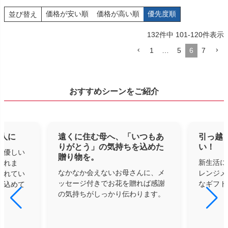
価格が安い順
価格が高い順
優先度順
並び替え
132
件中
101
-
120
件表示
1
…
5
6
7
おすすめシーンをご紹介
人に
遠くに住む母へ、「いつもあ
引っ越
りがとう」の気持ちを込めた
い！
、優しい
贈り物を。
新生活に
くれま
なかなか会えないお母さんに、メ
レンジメ
忘れてい
ッセージ付きでお花を贈れば感謝
なギフト
に込めて
の気持ちがしっかり伝わります。