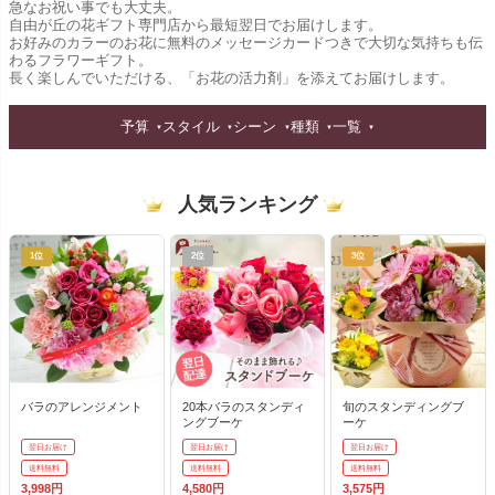
急なお祝い事でも大丈夫。
自由が丘の花ギフト専門店から最短翌日でお届けします。
お好みのカラーのお花に無料のメッセージカードつきで大切な気持ちも伝
わるフラワーギフト。
長く楽しんでいただける、「お花の活力剤」を添えてお届けします。
予算
スタイル
シーン
種類
一覧
人気ランキング
1位
2位
3位
バラのアレンジメント
20本バラのスタンディ
旬のスタンディングブ
ングブーケ
ーケ
翌日お届け
翌日お届け
翌日お届け
送料無料
送料無料
送料無料
3,998円
4,580円
3,575円