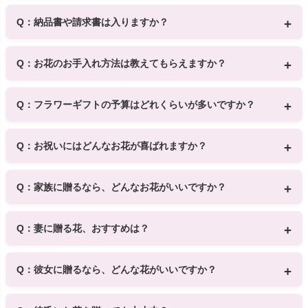
A： はい、可能です。ご注文時に「お客様の情報」へご希望の
お名前をご入力ください。
Q：納品書や請求書は入りますか？
ご夫婦連名や家族連名にも対応しています。
A： 納品書・請求書は商品に同封しておりませんので、安心し
てご利用ください。
Q：お花のお手入れ方法は教えてもらえますか？
A： はい、取り扱いカードが入っていますので、初めての方で
も安心です。
Q：フラワーギフトの予算はどれくらいが多いですか？
A：一番多いのは3,000〜5,000円台です。
贈るお相手との関係性によっても変わりますが、選びやすい価
Q：お祝いにはどんなお花が喜ばれますか？
格帯の花ギフトを多数ご用意しています。
A： 特別な1日を彩るプレゼントとして、花はいつの時代も変わ
らない“とっておき”のギフト。 贈る相手のイメージに合わせ
Q：家族に贈るなら、どんなお花がいいですか？
て、明るく華やかに仕上げたブーケや、アレンジメントが人気
です、 メッセージカードにもこだわって、忘れられない思い出
A： あたたかみのある色合いのやさしいお花が人気です。普段
をお花と一緒に。季節のお花を取り入れると、より特別な贈り
は言えない「ありがとう」の気持ちも、お花と一緒ならきっと
Q：妻に贈る花、おすすめは？
物になりますよ。
届きます。
A： 「感謝」の気持ちを伝えるなら、ピンクのバラがぴった
り。
Q：彼女に贈るなら、どんな花がいいですか？
好きな色やお部屋のインテリアに合ったアレンジもよろこばれ
ます。
A： 可愛らしいデザインの花束やアレンジメントが人気です。
誕生日や記念日などの1年に1度の特別な日には、ロマンチック