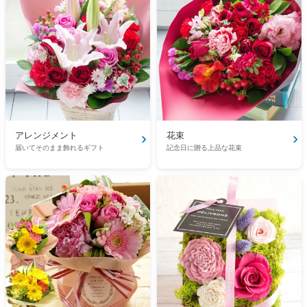
›
›
アレンジメント
花束
届いてそのまま飾れるギフト
記念日に贈る上品な花束