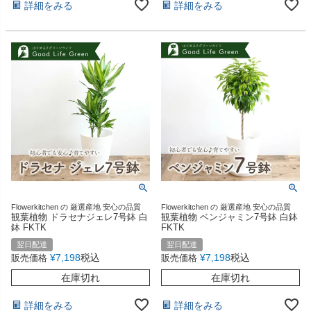
詳細をみる
詳細をみる
Flowerkitchen の 厳選産地 安心の品質
Flowerkitchen の 厳選産地 安心の品質
観葉植物 ドラセナジェレ7号鉢 白
観葉植物 ベンジャミン7号鉢 白鉢
鉢 FKTK
FKTK
翌日配達
翌日配達
¥
7,198
税込
¥
7,198
税込
販売価格
販売価格
在庫切れ
在庫切れ
詳細をみる
詳細をみる