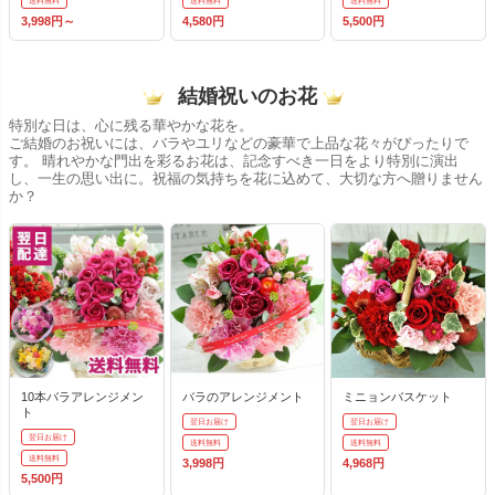
送料無料
送料無料
送料無料
3,998円～
4,580円
5,500円
結婚祝いのお花
特別な日は、心に残る華やかな花を。
ご結婚のお祝いには、バラやユリなどの豪華で上品な花々がぴったりで
す。 晴れやかな門出を彩るお花は、記念すべき一日をより特別に演出
し、一生の思い出に。祝福の気持ちを花に込めて、大切な方へ贈りません
か？
10本バラアレンジメン
バラのアレンジメント
ミニョンバスケット
ト
翌日お届け
翌日お届け
翌日お届け
送料無料
送料無料
送料無料
3,998円
4,968円
5,500円