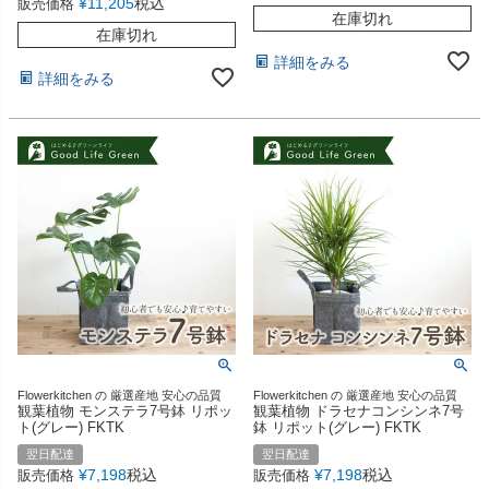
¥
11,205
税込
販売価格
在庫切れ
在庫切れ
詳細をみる
詳細をみる
Flowerkitchen の 厳選産地 安心の品質
Flowerkitchen の 厳選産地 安心の品質
観葉植物 モンステラ7号鉢 リポッ
観葉植物 ドラセナコンシンネ7号
ト(グレー) FKTK
鉢 リポット(グレー) FKTK
翌日配達
翌日配達
¥
7,198
税込
¥
7,198
税込
販売価格
販売価格