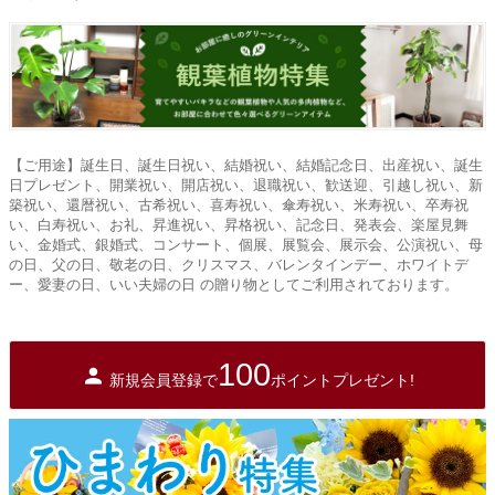
【ご用途】誕生日、誕生日祝い、結婚祝い、結婚記念日、出産祝い、誕生
日プレゼント、開業祝い、開店祝い、退職祝い、歓送迎、引越し祝い、新
築祝い、還暦祝い、古希祝い、喜寿祝い、傘寿祝い、米寿祝い、卒寿祝
い、白寿祝い、お礼、昇進祝い、昇格祝い、記念日、発表会、楽屋見舞
い、金婚式、銀婚式、コンサート、個展、展覧会、展示会、公演祝い、母
の日、父の日、敬老の日、クリスマス、バレンタインデー、ホワイトデ
ー、愛妻の日、いい夫婦の日 の贈り物としてご利用されております。
100
新規会員登録で
ポイントプレゼント!