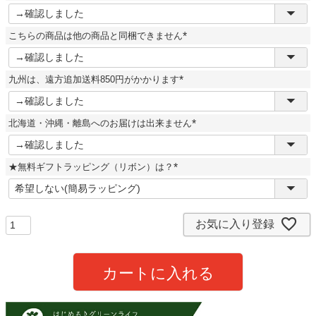
(
必
須
こちらの商品は他の商品と同梱できません
)
(
必
須
九州は、遠方追加送料850円がかかります
)
(
必
須
北海道・沖縄・離島へのお届けは出来ません
)
(
必
須
★無料ギフトラッピング（リボン）は？
)
(
必
須
)
お気に入り登録
カートに入れる