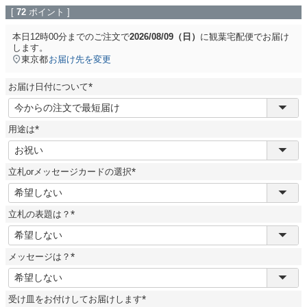
[
72
ポイント ]
本日
12時00分
までのご注文で
2026/08/09（日）
に
観葉宅配便
でお届け
します。
東京都
お届け先を変更
お届け日付について
(
必
須
用途は
)
(
必
須
立札orメッセージカードの選択
)
(
必
須
立札の表題は？
)
(
必
須
メッセージは？
)
(
必
須
受け皿をお付けしてお届けします
)