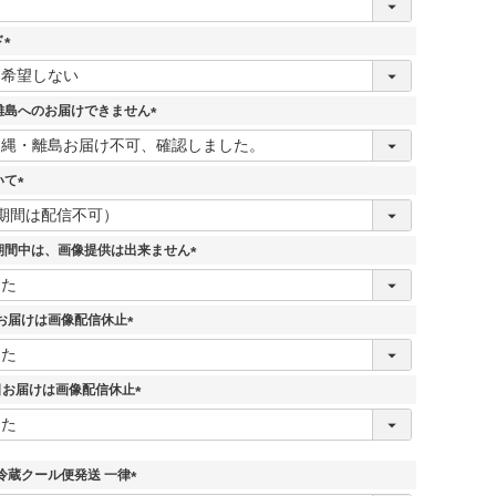
ド
(
必
須
離島へのお届けできません
)
(
必
須
いて
)
(
必
須
期間中は、画像提供は出来ません
)
(
必
須
7日お届けは画像配信休止
)
(
必
須
5日お届けは画像配信休止
)
(
必
須
)
冷蔵クール便発送 一律