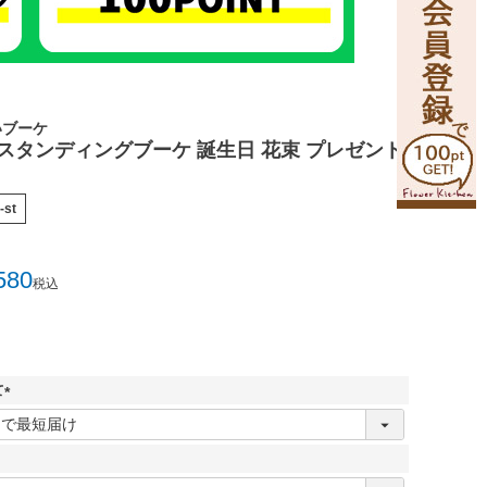
いブーケ
のスタンディングブーケ 誕生日 花束 プレゼント
-st
580
税込
て
(
必
須
)