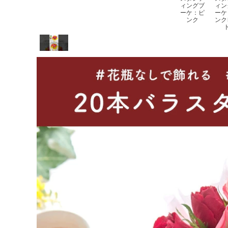
ィングブ
ィン
ーケ：ピ
ーケ
ンク
ンク