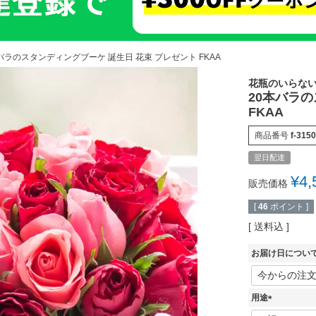
バラのスタンディングブーケ 誕生日 花束 プレゼント FKAA
花瓶のいらな
20本バラ
FKAA
商品番号
f-3150
翌日配達
¥
4,
販売価格
[
46
ポイント ]
送料込
お届け日につい
用途
(