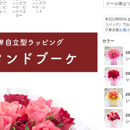
グブ
ィングブ
ィングブ
：ピ
ーケ：ピ
ーケ：レ
レッ
ンクイエ
ッド
ド
ロー
本日
12時00分
うパック）
でお
東京都
お届け
カラー
2
ン
2
ッ
2
ン
2
ン