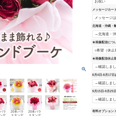
必
須
メッセージカー
)
北海道・沖縄・
★画像配信につ
★画像配信休止
8月4日-8月1
9月15日-9月2
有料オプション 
本バラ
20本バラ
20本バラ
ンデ
スタンデ
スタンデ