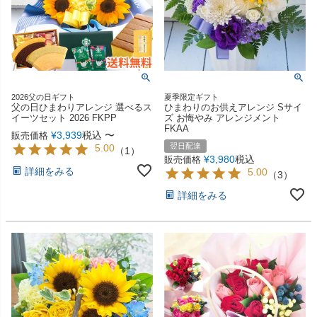
2026父の日ギフト
夏季限定ギフト
父の日ひまわりアレンジ 選べるス
ひまわりのお供えアレンジ Sサイ
イーツセット 2026 FKPP
ズ お悔やみ アレンジメント
FKAA
¥
3,939
税込
〜
販売価格
翌日配達
5.00
（
1
）
¥
3,980
税込
販売価格
詳細をみる
5.00
（
3
）
詳細をみる