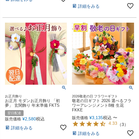
詳細をみる
お正月飾り
2026敬老の日 フラワーギフト
お正月 モダンお正月飾り 「初
敬老の日ギフト 2026 選べるフラ
夢」 玄関飾り 年末準備 FKTS
ワーアレンジメント8種 生花
FKKE
翌日配達
¥
3,135
税込
〜
販売価格
¥
2,580
税込
販売価格
4.33
（
3
）
詳細をみる
詳細をみる