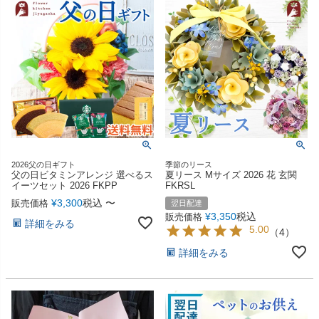
2026父の日ギフト
季節のリース
父の日ビタミンアレンジ 選べるス
夏リース Mサイズ 2026 花 玄関
イーツセット 2026 FKPP
FKRSL
¥
3,300
税込
〜
販売価格
翌日配達
¥
3,350
税込
販売価格
詳細をみる
5.00
（
4
）
詳細をみる