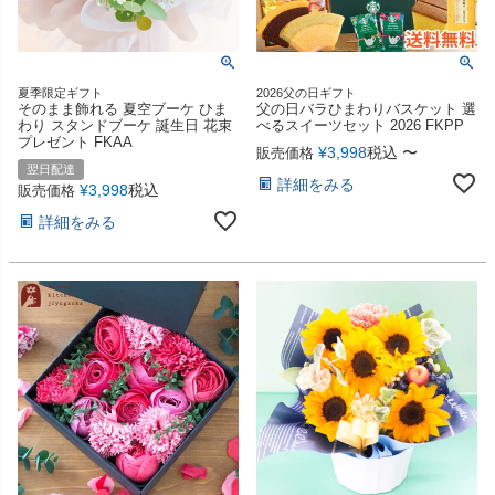
夏季限定ギフト
2026父の日ギフト
そのまま飾れる 夏空ブーケ ひま
父の日バラひまわりバスケット 選
わり スタンドブーケ 誕生日 花束
べるスイーツセット 2026 FKPP
プレゼント FKAA
¥
3,998
税込
〜
販売価格
翌日配達
詳細をみる
¥
3,998
税込
販売価格
詳細をみる