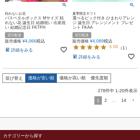
枯れないお花
夏季限定ギフト
バスペタルボックス Mサイズ 枯
選べるピック付き ひまわりアレン
れない花 誕生日 結婚祝い 出産祝
ジ 誕生日 アレンジメント プレゼ
い 結婚記念日 FKTPH
ント FKAA
翌日配達
翌日配達
¥
4,066
税込
¥
4,089
税込
販売価格
販売価格
5.00
（
1
）
詳細をみる
詳細をみる
価格が安い順
価格が高い順
優先度順
並び替え
278
件中
1
-
20
件表示
1
2
…
14
カテゴリーから探す