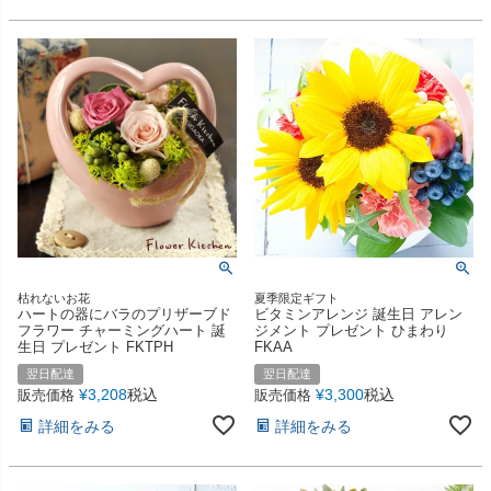
枯れないお花
夏季限定ギフト
ハートの器にバラのプリザーブド
ビタミンアレンジ 誕生日 アレン
フラワー チャーミングハート 誕
ジメント プレゼント ひまわり
生日 プレゼント FKTPH
FKAA
翌日配達
翌日配達
¥
3,208
税込
¥
3,300
税込
販売価格
販売価格
詳細をみる
詳細をみる