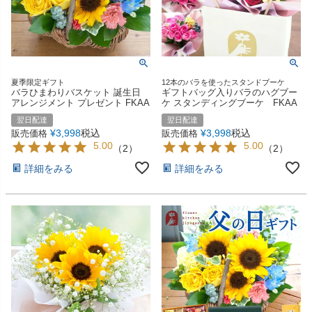
夏季限定ギフト
12本のバラを使ったスタンドブーケ
バラひまわりバスケット 誕生日
ギフトバッグ入りバラのハグブー
アレンジメント プレゼント FKAA
ケ スタンディングブーケ FKAA
翌日配達
翌日配達
¥
3,998
税込
¥
3,998
税込
販売価格
販売価格
5.00
5.00
（
2
）
（
2
）
詳細をみる
詳細をみる