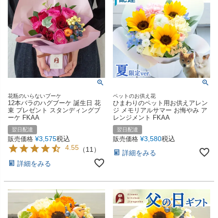
花瓶のいらないブーケ
ペットのお供え花
12本バラのハグブーケ 誕生日 花
ひまわりのペット用お供えアレン
束 プレゼント スタンディングブ
ジ メモリアルサマー お悔やみ ア
ーケ FKAA
レンジメント FKAA
翌日配達
翌日配達
¥
3,575
税込
¥
3,580
税込
販売価格
販売価格
4.55
（
11
）
詳細をみる
詳細をみる