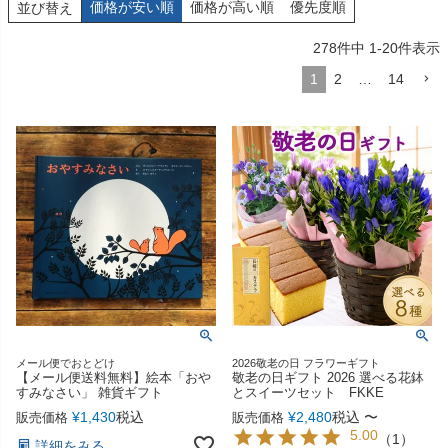
価格が安い順
価格が高い順
優先度順
並び替え
278
件中
1
-
20
件表示
1
2
…
14
メール便でおとどけ
2026敬老の日 フラワーギフト
【メール便送料無料】絵本「おや
敬老の日ギフト 2026 選べる花鉢
すみなさい」 雑貨ギフト
とスイーツセット FKKE
¥
1,430
税込
¥
2,480
税込
〜
販売価格
販売価格
5.00
（
1
）
詳細をみる