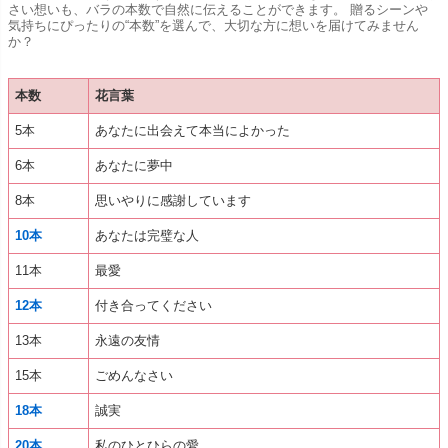
さい想いも、バラの本数で自然に伝えることができます。 贈るシーンや
気持ちにぴったりの“本数”を選んで、大切な方に想いを届けてみません
か？
本数
花言葉
5本
あなたに出会えて本当によかった
6本
あなたに夢中
8本
思いやりに感謝しています
10本
あなたは完璧な人
11本
最愛
12本
付き合ってください
13本
永遠の友情
15本
ごめんなさい
18本
誠実
20本
私のひとひらの愛