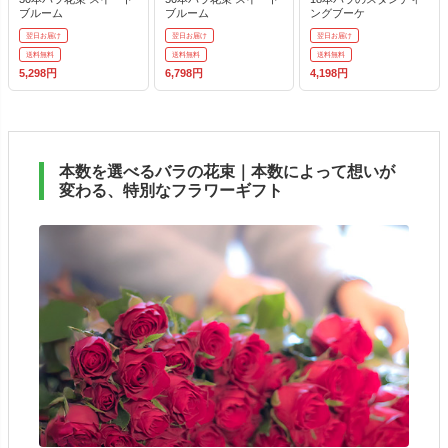
ブルーム
ブルーム
ングブーケ
翌日お届け
翌日お届け
翌日お届け
送料無料
送料無料
送料無料
5,298円
6,798円
4,198円
本数を選べるバラの花束｜本数によって想いが
変わる、特別なフラワーギフト