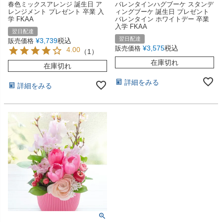
春色ミックスアレンジ 誕生日 ア
バレンタインハグブーケ スタンデ
レンジメント プレゼント 卒業 入
ィングブーケ 誕生日 プレゼント
学 FKAA
バレンタイン ホワイトデー 卒業
入学 FKAA
翌日配達
翌日配達
¥
3,739
税込
販売価格
¥
3,575
税込
販売価格
4.00
（
1
）
在庫切れ
在庫切れ
詳細をみる
詳細をみる