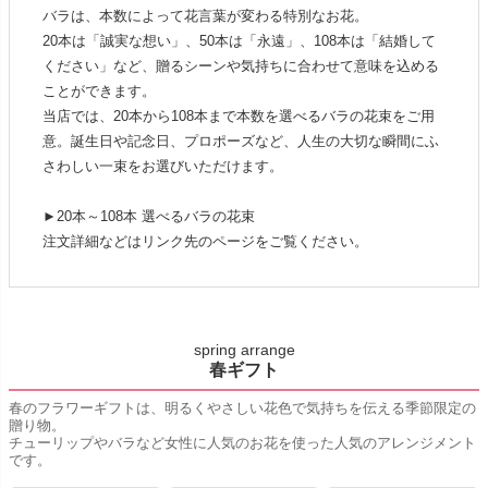
バラは、本数によって花言葉が変わる特別なお花。
20本は「誠実な想い」、50本は「永遠」、108本は「結婚して
ください」など、贈るシーンや気持ちに合わせて意味を込める
ことができます。
当店では、20本から108本まで本数を選べるバラの花束をご用
意。誕生日や記念日、プロポーズなど、人生の大切な瞬間にふ
さわしい一束をお選びいただけます。
►20本～108本 選べるバラの花束
注文詳細などはリンク先のページをご覧ください。
spring arrange
春ギフト
春のフラワーギフトは、明るくやさしい花色で気持ちを伝える季節限定の
贈り物。
チューリップやバラなど女性に人気のお花を使った人気のアレンジメント
です。