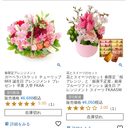
春限定アレンジメント
花とスイーツのセット
ガーベラバスケット チューリップ
花とスイーツのセット 春限定「桜
MIX 誕生日 アレンジメント プレ
アレンジ」と「銀座千疋屋」銀座
ゼント 卒業 入学 FKAA
フルーツフィナンシェ 誕生日 ア
レンジメント スイーツ FKAASW
翌日配達
翌日配達
¥
6,688
税込
販売価格
¥
6,050
税込
販売価格
5.00
（
1
）
3.00
（
1
）
在庫切れ
在庫切れ
詳細をみる