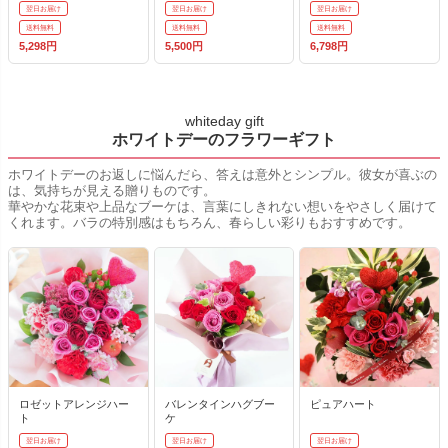
翌日お届け
翌日お届け
翌日お届け
送料無料
送料無料
送料無料
5,298円
5,500円
6,798円
whiteday gift
ホワイトデーのフラワーギフト
ホワイトデーのお返しに悩んだら、答えは意外とシンプル。彼女が喜ぶの
は、気持ちが見える贈りものです。
華やかな花束や上品なブーケは、言葉にしきれない想いをやさしく届けて
くれます。バラの特別感はもちろん、春らしい彩りもおすすめです。
ロゼットアレンジハー
バレンタインハグブー
ピュアハート
ト
ケ
翌日お届け
翌日お届け
翌日お届け