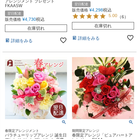
アレンジメント プレゼント
翌日配達
FKAASW
¥
4,298
税込
販売価格
翌日配達
5.00
（
6
）
¥
4,730
税込
販売価格
在庫切れ
在庫切れ
詳細をみる
詳細をみる
春限定アレンジメント
期間限定アレンジ
バラチューリップアレンジ 誕生日
春限定アレンジ「ピュアハートア