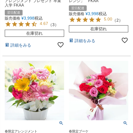
アレンジメント プレゼント 卒業
レンジ」 FKAA
入学 FKAA
翌日配達
翌日配達
¥
3,998
税込
販売価格
¥
3,998
税込
販売価格
5.00
（
2
）
4.67
（
3
）
在庫切れ
在庫切れ
詳細をみる
詳細をみる
春限定アレンジメント
春限定ブーケ