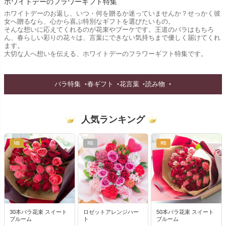
ホワイトデーのフラワーギフト特集
ホワイトデーのお返し、いつ・何を贈るか迷っていませんか？せっかく彼
女へ贈るなら、心から喜ぶ特別なギフトを選びたいもの。
そんな想いに応えてくれるのが花束やブーケです。王道のバラはもちろ
ん、春らしい彩りの花々は、言葉にできない気持ちまで優しく届けてくれ
ます。
大切な人へ想いを伝える、ホワイトデーのフラワーギフト特集です。
バラ特集
春ギフト
花言葉
読み物
人気ランキング
1位
2位
3位
30本バラ花束 スイート
ロゼットアレンジハー
50本バラ花束 スイート
ブルーム
ト
ブルーム