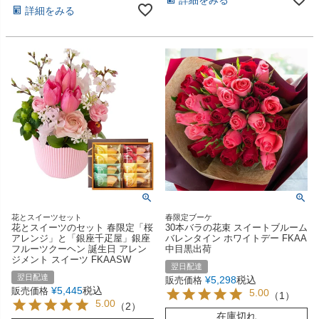
詳細をみる
花とスイーツセット
春限定ブーケ
花とスイーツのセット 春限定「桜
30本バラの花束 スイートブルーム
アレンジ」と「銀座千疋屋」銀座
バレンタイン ホワイトデー FKAA
フルーツクーヘン 誕生日 アレン
中目黒出荷
ジメント スイーツ FKAASW
翌日配達
翌日配達
¥
5,298
税込
販売価格
¥
5,445
税込
販売価格
5.00
（
1
）
5.00
（
2
）
在庫切れ