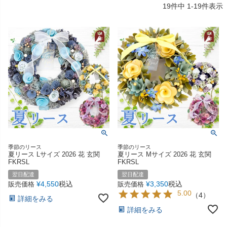
19
件中
1
-
19
件表示
季節のリース
季節のリース
夏リース Lサイズ 2026 花 玄関
夏リース Mサイズ 2026 花 玄関
FKRSL
FKRSL
翌日配達
翌日配達
¥
4,550
税込
¥
3,350
税込
販売価格
販売価格
5.00
（
4
）
詳細をみる
詳細をみる