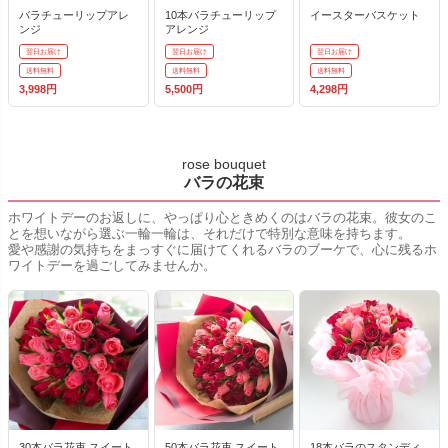
バラチューリップアレ
10本バラチューリップ
イースターバスケット
ンジ
アレンジ
翌日お届け
翌日お届け
翌日お届け
送料無料
送料無料
送料無料
3,998円
5,500円
4,298円
rose bouquet
バラの花束
ホワイトデーのお返しに、やっぱり心ときめくのはバラの花束。彼女のこ
とを想いながら選ぶ一輪一輪は、それだけで特別な意味を持ちます。
愛や感謝の気持ちをまっすぐに届けてくれるバラのブーケで、心に残るホ
ワイトデーを過ごしてみませんか。
30本バラ花束 スイート
50本バラ花束 スイート
18本バラのスタンディ