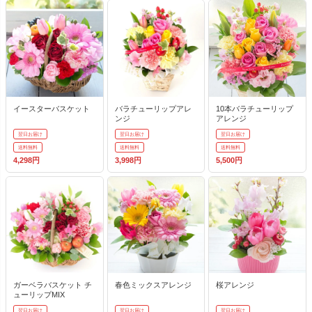
イースターバスケット
バラチューリップアレ
10本バラチューリップ
ンジ
アレンジ
翌日お届け
翌日お届け
翌日お届け
送料無料
送料無料
送料無料
4,298円
3,998円
5,500円
ガーベラバスケット チ
春色ミックスアレンジ
桜アレンジ
ューリップMIX
翌日お届け
翌日お届け
翌日お届け