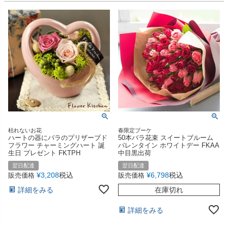
枯れないお花
春限定ブーケ
ハートの器にバラのプリザーブド
50本バラ花束 スイートブルーム
フラワー チャーミングハート 誕
バレンタイン ホワイトデー FKAA
生日 プレゼント FKTPH
中目黒出荷
翌日配達
翌日配達
¥
3,208
税込
¥
6,798
税込
販売価格
販売価格
詳細をみる
在庫切れ
詳細をみる