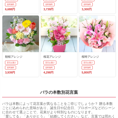
送料無料
送料無料
送料無料
6,688円
3,739円
3,300円
朝桜アレンジ
桜花アレンジ
桜時アレンジ
翌日お届け
翌日お届け
翌日お届け
送料無料
送料無料
送料無料
3,939円
4,298円
5,800円
バラの本数別花言葉
バラは本数によって花言葉が異なることをご存じでしょうか？ 贈る本数
ごとに込められた意味があり、誕生日や記念日、プロポーズなどのシーン
に合わせて選ぶことで、花束がより特別なものになります。
「愛してる」「ありがとう」「結婚してください」など、言葉では照れく