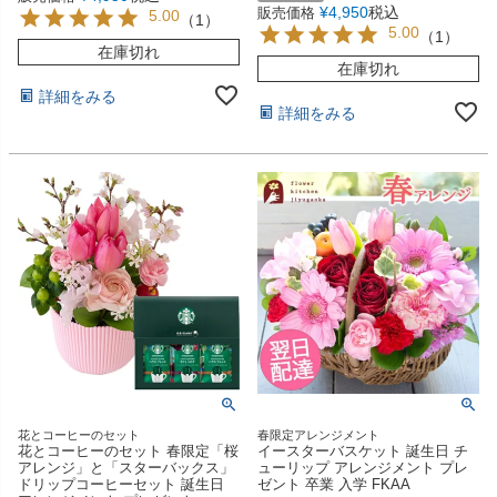
¥
4,950
税込
販売価格
5.00
（
1
）
5.00
（
1
）
在庫切れ
在庫切れ
詳細をみる
詳細をみる
花とコーヒーのセット
春限定アレンジメント
花とコーヒーのセット 春限定「桜
イースターバスケット 誕生日 チ
アレンジ」と「スターバックス」
ューリップ アレンジメント プレ
ドリップコーヒーセット 誕生日
ゼント 卒業 入学 FKAA