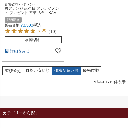
春限定アレンジメント
桜アレンジ 誕生日 アレンジメン
ト プレゼント 卒業 入学 FKAA
翌日配達
¥
3,300
税込
販売価格
5.00
（
10
）
在庫切れ
詳細をみる
価格が安い順
価格が高い順
優先度順
並び替え
19
件中
1
-
19
件表示
カテゴリーから探す